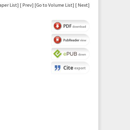
aper List
] [
Prev
] [
Go to Volume List
] [
Next
]