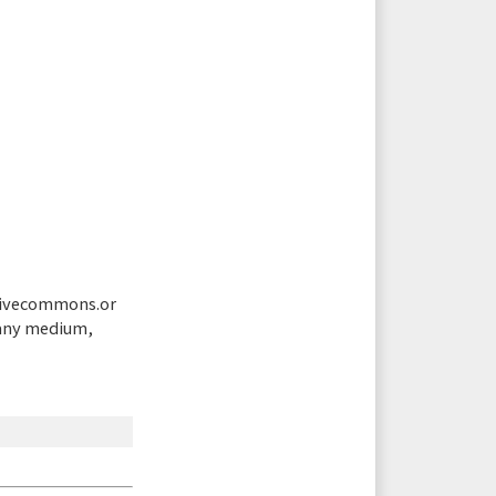
tivecommons.or
 any medium,