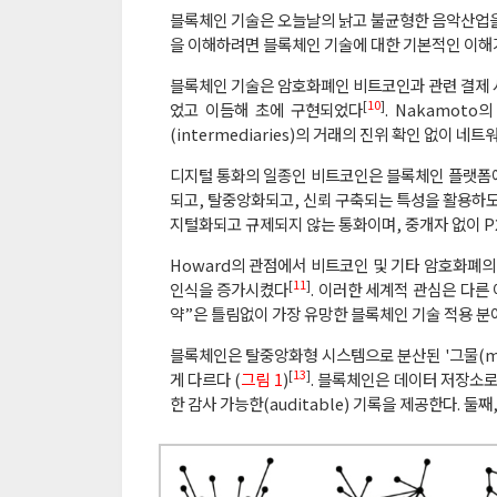
블록체인 기술은 오늘날의 낡고 불균형한 음악산업을
을 이해하려면 블록체인 기술에 대한 기본적인 이해
블록체인 기술은 암호화폐인 비트코인과 관련 결제 시스
[
10
]
었고 이듬해 초에 구현되었다
. Nakamot
(intermediaries)의 거래의 진위 확인 없이 네
디지털 통화의 일종인 비트코인은 블록체인 플랫폼에
되고, 탈중앙화되고, 신뢰 구축되는 특성을 활용하도
지털화되고 규제되지 않는 통화이며, 중개자 없이 P
Howard의 관점에서 비트코인 및 기타 암호화폐
[
11
]
인식을 증가시켰다
. 이러한 세계적 관심은 다
약”은 틀림없이 가장 유망한 블록체인 기술 적용 
블록체인은 탈중앙화형 시스템으로 분산된 '그물(mes
[
13
]
게 다르다 (
그림 1
)
. 블록체인은 데이터 저장소로
한 감사 가능한(auditable) 기록을 제공한다. 