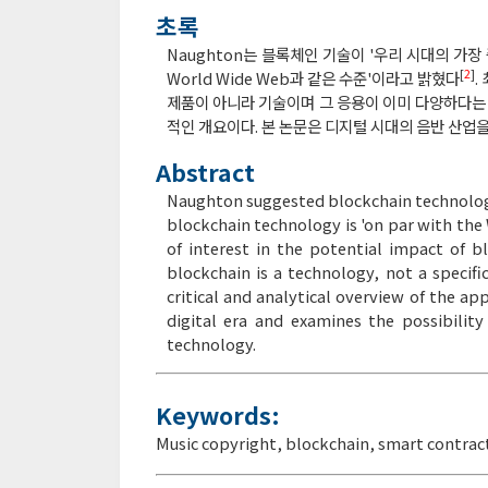
초록
Naughton는 블록체인 기술이 '우리 시대의 가장
[
2
]
World Wide Web과 같은 수준'이라고 밝혔다
.
제품이 아니라 기술이며 그 응용이 이미 다양하다는 
적인 개요이다. 본 논문은 디지털 시대의 음반 산업
Abstract
Naughton suggested blockchain technology
blockchain technology is 'on par with th
of interest in the potential impact of 
blockchain is a technology, not a specific
critical and analytical overview of the ap
digital era and examines the possibilit
technology.
Keywords:
Music copyright
,
blockchain
,
smart contrac