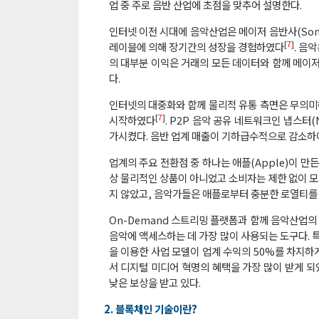
업 중 주로 음반 산업에 초점을 맞추어 설명한다.
인터넷 이전 시대에 음악산업은 메이저 음반사(Sony BMG
[
7
]
레이블에 의해 장기간의 성장을 경험하였다
. 음
의 대부분 이익은 거래의 모든 데이터와 함께 메이
다.
인터넷의 대중화와 함께 물리적 유통 측면은 무의미해졌
[
7
]
시작하였다
. P2P 음악 공유 네트워크인 냅스터
가시켰다. 음반 업계 매출이 기하급수적으로 감소하여
업계의 주요 전환점 중 하나는 애플(Apple)이 만든
상 물리적인 상품이 아니었고 소비자는 제한 없이 모
지 않았고, 음악가들은 애플로부터 충분한 로열티를
On-Demand 스트리밍 플랫폼과 함께 음악산업의 또 다른
음악에 액세스하는 데 가장 많이 사용되는 도구다. 특히
을 이용한 사업 모델이 업계 수익의 50%를 차지하
서 디지털 미디어 혁명의 혜택을 가장 많이 받게 되
낮은 보상을 받고 있다.
2. 블록체인 기술이란?