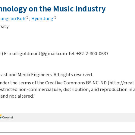
hnology on the Music Industry
c)
c)
ungsoo Koh
;
Hyun Jung
sity
) E-mail:
goldmunt@gmail.com
Tel: +82-2-300-0637
ast and Media Engineers. All rights reserved.
d under the terms of the Creative Commons BY-NC-ND (
http://crea
estricted non-commercial use, distribution, and reproduction in
 and not altered.”