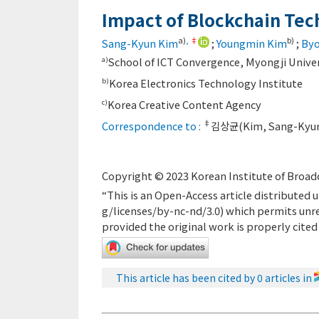
Impact of Blockchain Tec
a)
,
‡
b)
Sang-Kyun Kim
;
Youngmin Kim
;
Byo
School of ICT Convergence, Myongji Univer
a)
Korea Electronics Technology Institute
b)
Korea Creative Content Agency
c)
‡
Correspondence to :
김상균(Kim, Sang-Kyun
Copyright © 2023 Korean Institute of Broadc
“This is an Open-Access article distribute
g/licenses/by-nc-nd/3.0
) which permits unr
provided the original work is properly cited
This article has been cited by 0 articles in