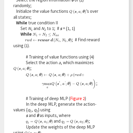
randomly;
Initialize the value functions
’s over
Q
s
,
a
;
θ
(
,
;
)
Q
s
a
θ
all states;
While
true condition II
Set
N
and
N
to 1; #
s
= {1, 1}
1
2
While
N
1
+
N
2
≤
N
t
o
t
+
≤
N
N
N
1
2
t
o
t
; # Find reward
r
w
d
←
r
e
w
a
r
d
N
1
,
N
2
,
θ
←
(
,
,
)
r
w
d
r
e
w
a
r
d
N
N
θ
1
2
using (1).
# Training of value functions using (4)
Select the action
a
, which maximizes
;
Q
s
,
a
;
θ
(
,
;
)
Q
s
a
θ
Q
s
,
a
;
θ
←
Q
s
,
a
;
θ
+
ρ
r
w
d
+
(
,
;
)
←
(
,
;
)
+
(
+
Q
s
a
θ
Q
s
a
θ
ρ
r
w
d
)
;
γ
max
a
'
Q
s
'
,
a
'
;
θ
-
Q
s
,
a
;
θ
'
max
,
;
−
(
,
;
)
'
(
)
γ
Q
s
a
θ
Q
s
a
θ
'
a
# Training of deep MLP (
Figure 2
)
In the deep MLP, generate the action-
values {
q
,
q
} using
1
2
s
and
θ
as inputs, where
and
;
q
1
=
Q
s
,
a
1
;
θ
q
2
=
Q
s
,
a
2
;
θ
=
(
,
;
)
=
(
,
;
)
q
Q
s
a
θ
q
Q
s
a
θ
1
2
1
2
Update the weights of the deep MLP
using
Q
s
,
a
;
θ