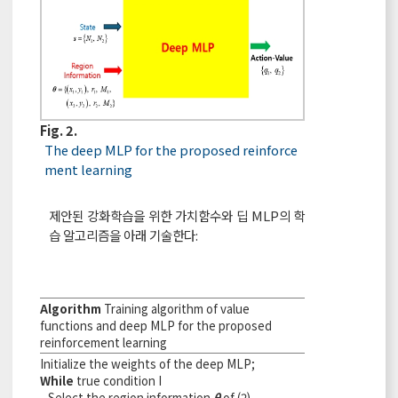
Fig. 2.
The deep MLP for the proposed reinforce
ment learning
제안된 강화학습을 위한 가치함수와 딥 MLP의 학
습 알고리즘을 아래 기술한다:
Algorithm
Training algorithm of value
functions and deep MLP for the proposed
reinforcement learning
Initialize the weights of the deep MLP;
While
true condition I
Select the region information
θ
of (2)