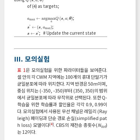
(
,
;
)
Q
s
a
θ
of (4) as targets;
;
a
max
←
arg
max
a
Q
s
,
a
;
θ
←
arg
max
(
,
;
)
a
Q
s
a
θ
max
a
;
s
'
←
s
,
a
max
'
←
(
,
)
s
s
a
max
; # Update the current state
s
←
s
'
'
←
s
s
III. 모의실험
표 1
은 모의실험을 위한 파라미터들을 보여준다.
셀 안의 각 CWM 지역에는 100개의 휴대 단말기가
균일분포에 따라 위치한다. 지역 반경은 50m이며,
중심 위치는 (-350, -350)부터 (350, 350)의 범위
에서 균일분포에 따라 무작위로 선택된다. 또한 Q-
학습을 위한 학습률과 할인율은 각각 0.9, 0.99이
다. 모의실험에서 사용된 무선 채널은 레일리 (Ray
leigh) 페이딩과 단순 경로 손실(simplified pat
[
4
]
h loss) 모델이다
. CBS의 재전송 총횟수(
N
)
tot
는 12이다.