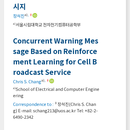
시지
a)
,
‡
장석진
서울시립대학교 전자전기컴퓨터공학부
a)
Concurrent Warning Mes
sage Based on Reinforce
ment Learning for Cell B
roadcast Service
a)
,
‡
Chris S. Chang
School of Electrical and Computer Engine
a)
ering
‡
Correspondence to :
장석진(Chris S. Chan
g) E-mail:
schang213@uos.ac.kr
Tel: +82-2-
6490-2342