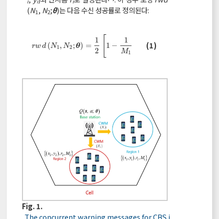
i
i
i
(
N
,
N
;
θ
)는 다음 수신 성공률로 정의된다:
1
2
[
]
[
M
1
1
1
1
1
∑
r
w
d
N
1
,
N
2
;
θ
=
1
2
1
-
1
M
1
∑
i
=
1
M
1
p
e
,
i
N
1
+
1
2
1
-
1
M
2
∑
j
(1)
N
(
,
;
)
=
1
−
+
1
−
1
θ
r
w
d
N
N
p
1
2
,
e
i
2
2
M
M
1
2
=
1
i
j
Fig. 1.
The concurrent warning messages for CBS i