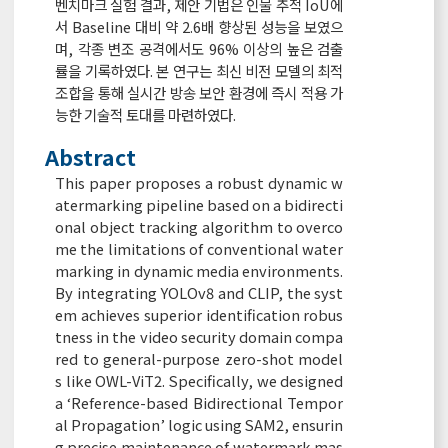
벤치마크 실험 결과, 제안 기법은 인물 추적 IoU에
서 Baseline 대비 약 2.6배 향상된 성능을 보였으
며, 각종 변조 공격에서도 96% 이상의 높은 검출
률을 기록하였다. 본 연구는 최신 비전 모델의 최적
조합을 통해 실시간 방송 보안 환경에 즉시 적용 가
능한 기술적 토대를 마련하였다.
Abstract
This paper proposes a robust dynamic w
atermarking pipeline based on a bidirecti
onal object tracking algorithm to overco
me the limitations of conventional water
marking in dynamic media environments.
By integrating YOLOv8 and CLIP, the syst
em achieves superior identification robus
tness in the video security domain compa
red to general-purpose zero-shot model
s like OWL-ViT2. Specifically, we designed
a ‘Reference-based Bidirectional Tempor
al Propagation’ logic using SAM2, ensurin
g precise maintenance of watermark mas