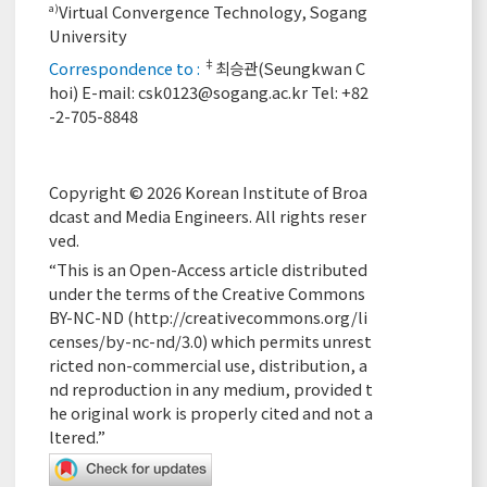
Virtual Convergence Technology, Sogang
a)
University
‡
Correspondence to :
최승관(Seungkwan C
hoi) E-mail:
csk0123@sogang.ac.kr
Tel: +82
-2-705-8848
Copyright © 2026 Korean Institute of Broa
dcast and Media Engineers. All rights reser
ved.
“This is an Open-Access article distributed
under the terms of the Creative Commons
BY-NC-ND (
http://creativecommons.org/li
censes/by-nc-nd/3.0
) which permits unrest
ricted non-commercial use, distribution, a
nd reproduction in any medium, provided t
he original work is properly cited and not a
ltered.”