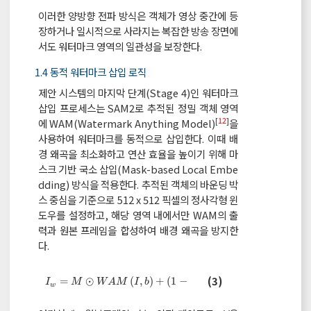
이러한 양방향 전파 방식은 객체가 영상 중간에 등
장하거나 일시적으로 사라지는 복잡한 방송 장면에
서도 워터마크 영역의 일관성을 보장한다.
1.4 동적 워터마크 삽입 로직
제안 시스템의 마지막 단계(Stage 4)인 워터마크
삽입 프로세스는 SAM2로 추적된 정밀 객체 영역
[
12
]
에 WAM(Watermark Anything Model)
을
사용하여 워터마크를 동적으로 삽입한다. 이때 배
경 왜곡을 최소화하고 연산 효율을 높이기 위해 마
스크 기반 국소 삽입(Mask-based Local Embe
dding) 방식을 적용한다. 추적된 객체의 바운딩 박
스 중심을 기준으로 512 x 512 픽셀의 정사각형 윈
도우를 설정하고, 해당 영역 내에서만 WAM의 출
력과 원본 프레임을 합성하여 배경 왜곡을 방지한
다.
I
w
=
M
⊙
W
A
M
I
,
b
+
1
-
M
⊙
I
(3)
=
⊙
(
,
)
+
(
1
−
)
⊙
I
M
W
A
M
I
b
M
I
w