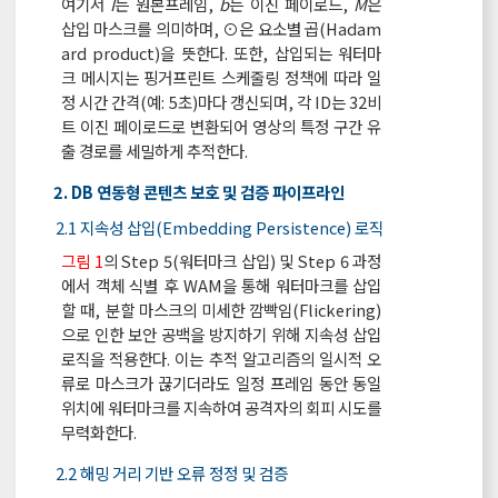
여기서
I
는 원본프레임,
b
는 이진 페이로드,
M
은
삽입 마스크를 의미하며, ⊙은 요소별 곱(Hadam
ard product)을 뜻한다. 또한, 삽입되는 워터마
크 메시지는 핑거프린트 스케줄링 정책에 따라 일
정 시간 간격(예: 5초)마다 갱신되며, 각 ID는 32비
트 이진 페이로드로 변환되어 영상의 특정 구간 유
출 경로를 세밀하게 추적한다.
2. DB 연동형 콘텐츠 보호 및 검증 파이프라인
2.1 지속성 삽입(Embedding Persistence) 로직
그림 1
의 Step 5(워터마크 삽입) 및 Step 6 과정
에서 객체 식별 후 WAM을 통해 워터마크를 삽입
할 때, 분할 마스크의 미세한 깜빡임(Flickering)
으로 인한 보안 공백을 방지하기 위해 지속성 삽입
로직을 적용한다. 이는 추적 알고리즘의 일시적 오
류로 마스크가 끊기더라도 일정 프레임 동안 동일
위치에 워터마크를 지속하여 공격자의 회피 시도를
무력화한다.
2.2 해밍 거리 기반 오류 정정 및 검증