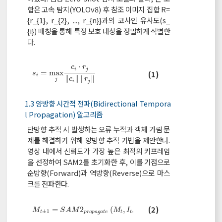
합은 고속 탐지(YOLOv8) 후 참조 이미지 집합 R=
{r_{1}, r_{2}, ..., r_{n}}과의 코사인 유사도(s_
{i}) 매칭을 통해 특정 보호 대상을 정밀하게 식별한
다.
⋅
c
r
s
i
=
max
j
c
i
⋅
r
j
c
i
r
j
i
j
=
max
(1)
s
i
∥
∥
∥
∥
c
r
j
i
j
1.3 양방향 시간적 전파(Bidirectional Tempora
l Propagation) 알고리즘
단방향 추적 시 발생하는 오류 누적과 객체 가림 문
제를 해결하기 위해 양방향 추적 기법을 제안한다.
영상 내에서 신뢰도가 가장 높은 최적의 키프레임
을 선정하여 SAM2를 초기화한 후, 이를 기점으로
순방향(Forward)과 역방향(Reverse)으로 마스
크를 전파한다.
M
t
±
1
=
S
A
M
2
p
r
o
p
a
g
a
t
e
M
t
,
I
t
±
1
(2)
=
2
(
,
)
M
S
A
M
M
I
±
1
±
1
t
p
r
o
p
a
g
a
t
e
t
t