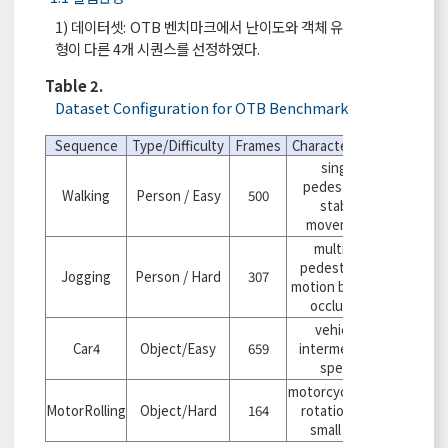
1) 데이터셋: OTB 벤치마크에서 난이도와 객체 유
형이 다른 4개 시퀀스를 선정하였다.
Table 2.
Dataset Configuration for OTB Benchmark
Sequence
Type/Difficulty
Frames
Characteristics
single
pedestrian,
Walking
Person / Easy
500
stable
movement
multiple
pedestrians,
Jogging
Person / Hard
307
motion blur and
occlusion
vehicle,
Car4
Object/Easy
659
intermediate
speed
motorcycle, fast
MotorRolling
Object/Hard
164
rotation and
small size