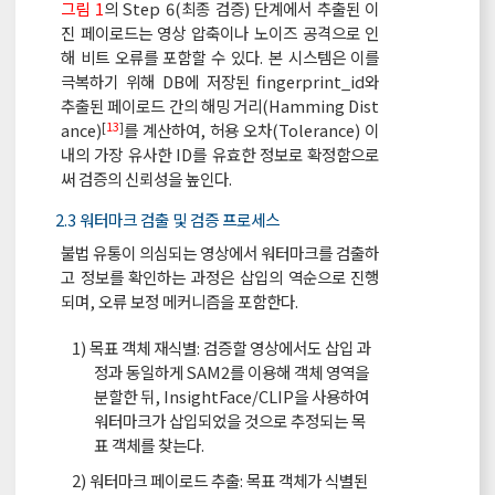
그림 1
의 Step 6(최종 검증) 단계에서 추출된 이
진 페이로드는 영상 압축이나 노이즈 공격으로 인
해 비트 오류를 포함할 수 있다. 본 시스템은 이를
극복하기 위해 DB에 저장된 fingerprint_id와
추출된 페이로드 간의 해밍 거리(Hamming Dist
[
13
]
ance)
를 계산하여, 허용 오차(Tolerance) 이
내의 가장 유사한 ID를 유효한 정보로 확정함으로
써 검증의 신뢰성을 높인다.
2.3 워터마크 검출 및 검증 프로세스
불법 유통이 의심되는 영상에서 워터마크를 검출하
고 정보를 확인하는 과정은 삽입의 역순으로 진행
되며, 오류 보정 메커니즘을 포함한다.
1) 목표 객체 재식별: 검증할 영상에서도 삽입 과
정과 동일하게 SAM2를 이용해 객체 영역을
분할한 뒤, InsightFace/CLIP을 사용하여
워터마크가 삽입되었을 것으로 추정되는 목
표 객체를 찾는다.
2) 워터마크 페이로드 추출: 목표 객체가 식별된