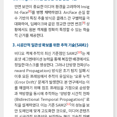
안면 보안이 중요한 미디어 환경을 고려하여 Insig
[
8
]
ht-Face
를 병행 채택하였다. ArcFace 손실 함
수 기반의 특징 추출 방식은 클래스 간 구별력을 극
[
9
]
대화하여, 딥페이크와 같은 정교한 안면 변조
상
황에서도 원본 객체를 정확히 특정할 수 있는 학술
적 근거를 제공한다.
3. 시공간적 일관성 확보를 위한 추적 기술(SAM2)
[
10
]
비디오 객체 추적의 최신 기준점인 SAM2
는 제
로샷 세그멘테이션 능력을 통해 복잡한 배경에서도
정밀한 마스크를 생성한다. 그러나 단방향 전파(Fo
rward Propagation) 방식은 초기 탐지 실패 시
이후 모든 프레임에서 추적이 유실되는 ‘오류 누적
(Error Drift)’ 문제가 발생한다. 본 연구에서는 이
를 해결하기 위해 참조 프레임을 기점으로 순방향
과 역방향을 동시에 추적하는 ‘양방향 시간적 전파
(Bidirectional Temporal Propagation)’ 로
[
11
]
직을 설계하였다. 이는 기존 SAM2
의 성능을 보
안 도메인에 맞게 고도화한 것으로, 미디어 콘텐츠
의 시공간적 무결성을 보장하는 핵심 기술적 차별