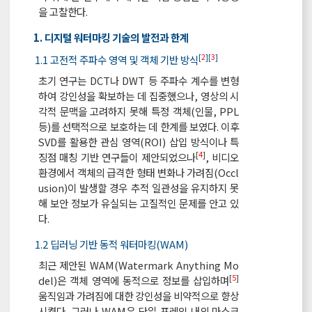
을 고찰한다.
1. 디지털 워터마킹 기술의 발전과 한계
[
2
][
3
]
1.1 고전적 주파수 영역 및 객체 기반 방식
초기 연구는 DCT나 DWT 등 주파수 계수를 변형
하여 강인성을 확보하는 데 집중했으나, 영상의 시
각적 문맥을 고려하지 못해 특정 객체(인물, PPL
등)를 선택적으로 보호하는 데 한계를 보였다. 이후
SVD를 활용한 관심 영역(ROI) 삽입 방식이나 특
[
4
]
징점 매칭 기반 연구들이 제안되었으나
, 비디오
환경에서 객체의 급격한 형태 변화나 가려짐(Occl
usion)이 발생할 경우 추적 일관성을 유지하지 못
해 보안 정보가 유실되는 고질적인 문제를 안고 있
다.
1.2 딥러닝 기반 동적 워터마킹(WAM)
최근 제안된 WAM(Watermark Anything Mo
[
5
]
del)은 객체 영역에 동적으로 정보를 삽입하며
움직임과 가려짐에 대한 강인성을 비약적으로 향상
시켰다. 그러나 WAM은 단일 프레임 내의 마스크