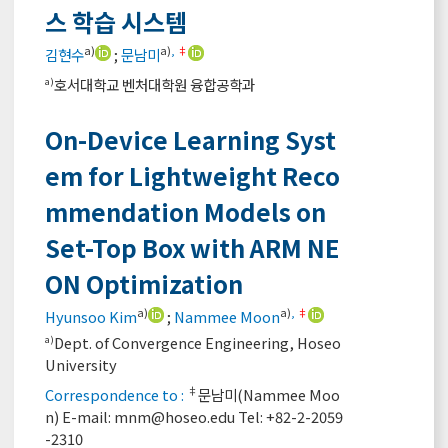
스 학습 시스템
a)
a)
,
‡
김현수
;
문남미
호서대학교 벤처대학원 융합공학과
a)
On-Device Learning Syst
em for Lightweight Reco
mmendation Models on
Set-Top Box with ARM NE
ON Optimization
a)
a)
,
‡
Hyunsoo Kim
;
Nammee Moon
Dept. of Convergence Engineering, Hoseo
a)
University
‡
Correspondence to :
문남미(Nammee Moo
n) E-mail:
mnm@hoseo.edu
Tel: +82-2-2059
-2310