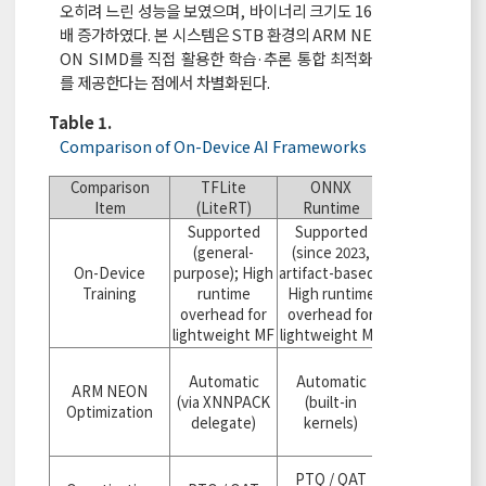
오히려 느린 성능을 보였으며, 바이너리 크기도 16
배 증가하였다. 본 시스템은 STB 환경의 ARM NE
ON SIMD를 직접 활용한 학습·추론 통합 최적화
를 제공한다는 점에서 차별화된다.
Table 1.
Comparison of On-Device AI Frameworks
Comparison
TFLite
ONNX
Proposed
Item
(LiteRT)
Runtime
System
Supported
Supported
(general-
(since 2023,
On-Device
purpose); High
artifact-based);
Fully
Training
runtime
High runtime
Supported
overhead for
overhead for
lightweight MF
lightweight MF
Fully
Automatic
Automatic
Supported
ARM NEON
(via XNNPACK
(built-in
(BPR-MF
Optimization
delegate)
kernels)
incremental
training)
PTQ INT8
PTQ / QAT