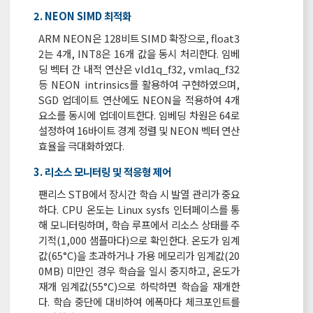
2. NEON SIMD 최적화
ARM NEON은 128비트 SIMD 확장으로, float3
2는 4개, INT8은 16개 값을 동시 처리한다. 임베
딩 벡터 간 내적 연산은 vld1q_f32, vmlaq_f32
등 NEON intrinsics를 활용하여 구현하였으며,
SGD 업데이트 연산에도 NEON을 적용하여 4개
요소를 동시에 업데이트한다. 임베딩 차원은 64로
설정하여 16바이트 경계 정렬 및 NEON 벡터 연산
효율을 극대화하였다.
3. 리소스 모니터링 및 적응형 제어
팬리스 STB에서 장시간 학습 시 발열 관리가 중요
하다. CPU 온도는 Linux sysfs 인터페이스를 통
해 모니터링하며, 학습 루프에서 리소스 상태를 주
기적(1,000 샘플마다)으로 확인한다. 온도가 임계
값(65°C)을 초과하거나 가용 메모리가 임계값(20
0MB) 미만인 경우 학습을 일시 중지하고, 온도가
재개 임계값(55°C)으로 하락하면 학습을 재개한
다. 학습 중단에 대비하여 에폭마다 체크포인트를