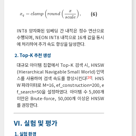
(
(
)
)
x
x
q
=
c
l
a
m
p
r
o
u
n
d
x
s
c
a
l
e
,
-
127,127
(6)
=
,
−
127,127
x
c
l
a
m
p
r
o
u
n
d
q
s
c
a
l
e
INT8 양자화된 임베딩 간 내적은 정수 연산으로
수행되며, NEON INT8 내적으로 16개 값을 동시
에 처리하여 추가 속도 향상을 달성한다.
2. Top-K 추천 생성
대규모 아이템 집합에서 Top-K 검색 시, HNSW
(Hierarchical Navigable Small World) 인덱
[
20
]
스를 사용하여 검색 속도를 향상시킨다
. HNS
W 파라미터로 M=16, ef_construction=200, e
f_search=50을 설정하였다. 아이템 수 5,000개
미만은 Brute-force, 50,000개 이상은 HNSW
를 권장한다.
Ⅵ. 실험 및 평가
1. 실험 환경