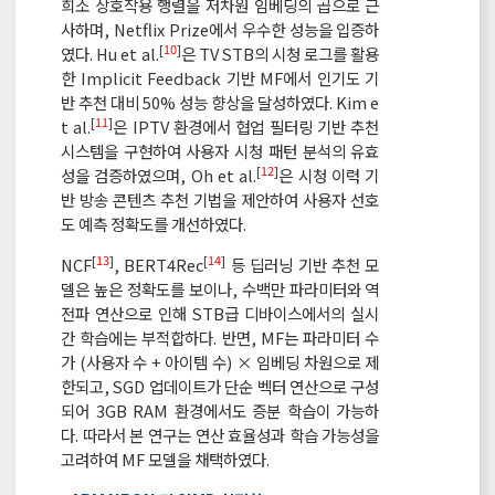
희소 상호작용 행렬을 저차원 임베딩의 곱으로 근
사하며, Netflix Prize에서 우수한 성능을 입증하
[
10
]
였다. Hu et al.
은 TV STB의 시청 로그를 활용
한 Implicit Feedback 기반 MF에서 인기도 기
반 추천 대비 50% 성능 향상을 달성하였다. Kim e
[
11
]
t al.
은 IPTV 환경에서 협업 필터링 기반 추천
시스템을 구현하여 사용자 시청 패턴 분석의 유효
[
12
]
성을 검증하였으며, Oh et al.
은 시청 이력 기
반 방송 콘텐츠 추천 기법을 제안하여 사용자 선호
도 예측 정확도를 개선하였다.
[
13
]
[
14
]
NCF
, BERT4Rec
등 딥러닝 기반 추천 모
델은 높은 정확도를 보이나, 수백만 파라미터와 역
전파 연산으로 인해 STB급 디바이스에서의 실시
간 학습에는 부적합하다. 반면, MF는 파라미터 수
가 (사용자 수 + 아이템 수) × 임베딩 차원으로 제
한되고, SGD 업데이트가 단순 벡터 연산으로 구성
되어 3GB RAM 환경에서도 증분 학습이 가능하
다. 따라서 본 연구는 연산 효율성과 학습 가능성을
고려하여 MF 모델을 채택하였다.