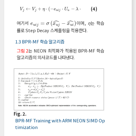
V
j
←
V
j
+
η
⋅
-
e
u
i
j
⋅
U
u
-
λ
⋅
V
j
(4)
←
+
⋅
(
−
⋅
−
⋅
)
V
V
η
e
U
λ
V
j
j
u
i
j
u
j
ˆ
ˆ
여기서
=
(
−
)
이며,
η
는 학습
e
u
i
j
=
σ
x
u
j
^
-
x
u
i
^
e
σ
x
x
u
i
j
u
j
u
i
률로 Step Decay 스케줄링을 적용한다.
1.3 BPR-MF 학습 알고리즘
그림 2
는 NEON 최적화가 적용된 BPR-MF 학습
알고리즘의 의사코드를 나타낸다.
Fig. 2.
BPR-MF Training with ARM NEON SIMD Op
timization