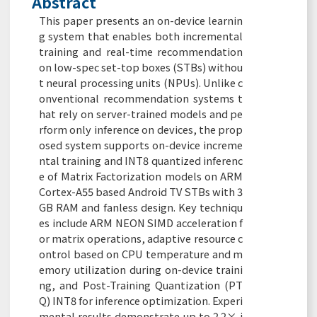
Abstract
This paper presents an on-device learnin
g system that enables both incremental
training and real-time recommendation
on low-spec set-top boxes (STBs) withou
t neural processing units (NPUs). Unlike c
onventional recommendation systems t
hat rely on server-trained models and pe
rform only inference on devices, the prop
osed system supports on-device increme
ntal training and INT8 quantized inferenc
e of Matrix Factorization models on ARM
Cortex-A55 based Android TV STBs with 3
GB RAM and fanless design. Key techniqu
es include ARM NEON SIMD acceleration f
or matrix operations, adaptive resource c
ontrol based on CPU temperature and m
emory utilization during on-device traini
ng, and Post-Training Quantization (PT
Q) INT8 for inference optimization. Experi
mental results demonstrate up to 2.2× i