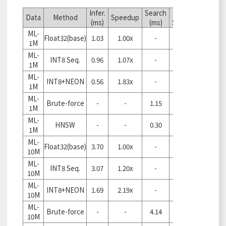
Infer.
Search
S.
Data
Method
Speedup
(ms)
(ms)
Speedup
ML-
Float32(base)
1.03
1.00x
-
-
1M
ML-
INT8 Seq.
0.96
1.07x
-
-
1M
ML-
INT8+NEON
0.56
1.83x
-
-
1M
ML-
Brute-force
-
-
1.15
1.00x
1M
ML-
HNSW
-
-
0.30
3.80x
1M
ML-
Float32(base)
3.70
1.00x
-
-
10M
ML-
INT8 Seq.
3.07
1.20x
-
-
10M
ML-
INT8+NEON
1.69
2.19x
-
-
10M
ML-
Brute-force
-
-
4.14
1.00x
10M