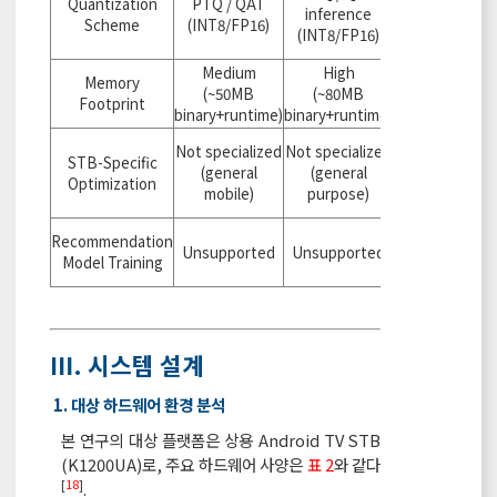
Quantization
PTQ / QAT
(symmetric,
inference
Scheme
(INT8/FP16)
NEON-
(INT8/FP16)
optimized)
Medium
High
Minimal
Memory
(~50MB
(~80MB
(~2MB
Footprint
binary+runtime)
binary+runtime)
engine)
Specialized
Not specialized
Not specialized
STB-Specific
(thermal and
(general
(general
Optimization
memory
mobile)
purpose)
control)
BPR-MF-
Recommendation
Unsupported
Unsupported
specific
Model Training
optimization
Ⅲ. 시스템 설계
1. 대상 하드웨어 환경 분석
본 연구의 대상 플랫폼은 상용 Android TV STB
(K1200UA)로, 주요 하드웨어 사양은
표 2
와 같다
[
18
]
.