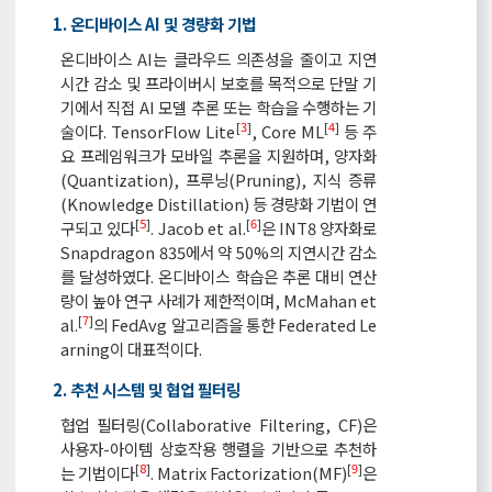
1. 온디바이스 AI 및 경량화 기법
온디바이스 AI는 클라우드 의존성을 줄이고 지연
시간 감소 및 프라이버시 보호를 목적으로 단말 기
기에서 직접 AI 모델 추론 또는 학습을 수행하는 기
[
3
]
[
4
]
술이다. TensorFlow Lite
, Core ML
등 주
요 프레임워크가 모바일 추론을 지원하며, 양자화
(Quantization), 프루닝(Pruning), 지식 증류
(Knowledge Distillation) 등 경량화 기법이 연
[
5
]
[
6
]
구되고 있다
. Jacob et al.
은 INT8 양자화로
Snapdragon 835에서 약 50%의 지연시간 감소
를 달성하였다. 온디바이스 학습은 추론 대비 연산
량이 높아 연구 사례가 제한적이며, McMahan et
[
7
]
al.
의 FedAvg 알고리즘을 통한 Federated Le
arning이 대표적이다.
2. 추천 시스템 및 협업 필터링
협업 필터링(Collaborative Filtering, CF)은
사용자-아이템 상호작용 행렬을 기반으로 추천하
[
8
]
[
9
]
는 기법이다
. Matrix Factorization(MF)
은