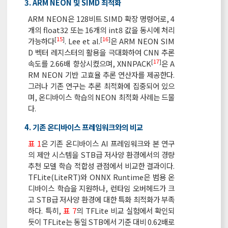
3. ARM NEON 및 SIMD 최적화
ARM NEON은 128비트 SIMD 확장 명령어로, 4
개의 float32 또는 16개의 int8 값을 동시에 처리
[
15
]
[
16
]
가능하다
. Lee et al.
은 ARM NEON SIM
D 벡터 레지스터의 활용을 극대화하여 CNN 추론
[
17
]
속도를 2.66배 향상시켰으며, XNNPACK
은 A
RM NEON 기반 고효율 추론 연산자를 제공한다.
그러나 기존 연구는 추론 최적화에 집중되어 있으
며, 온디바이스 학습의 NEON 최적화 사례는 드물
다.
4. 기존 온디바이스 프레임워크와의 비교
표 1
은 기존 온디바이스 AI 프레임워크와 본 연구
의 제안 시스템을 STB급 저사양 환경에서의 경량
추천 모델 학습 적합성 관점에서 비교한 결과이다.
TFLite(LiteRT)와 ONNX Runtime은 범용 온
디바이스 학습을 지원하나, 런타임 오버헤드가 크
고 STB급 저사양 환경에 대한 특화 최적화가 부족
하다. 특히,
표 7
의 TFLite 비교 실험에서 확인되
듯이 TFLite는 동일 STB에서 기준 대비 0.62배로