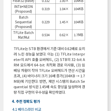
Float32 (base)
0.332
1.00×
104KB
INT8+NEON
0.319
1.04×
104KB
(Proposed)
Batch
Sequential
0.229
1.45×
104KB
(Proposed)
TFLite Batch
0.534
0.62×
1.7MB
MatMul
TFLite는 STB 환경에서 기준 대비 0.62배로 오히
려 느린 성능을 보였다. 이는 (1) TFLite Interpr
eter의 API 호출 오버헤드, (2) STB의 32-bit A
RM 모드에서 64-bit 최적화 경로 미사용, (3) 임
베딩 차원이 작아 TFLite 오버헤드가 연산 시간을
초과, (4) 바이너리 크기 16배 증가(104KB → 1.7
MB)에 기인한다. 반면, 제안 시스템의 Batch Se
quential 방식은 1.45배 속도 향상을 달성하여 경
량 직접 구현의 우수성을 확인하였다.
4. 추천 정확도 평가
4.1 베이스라인 비교