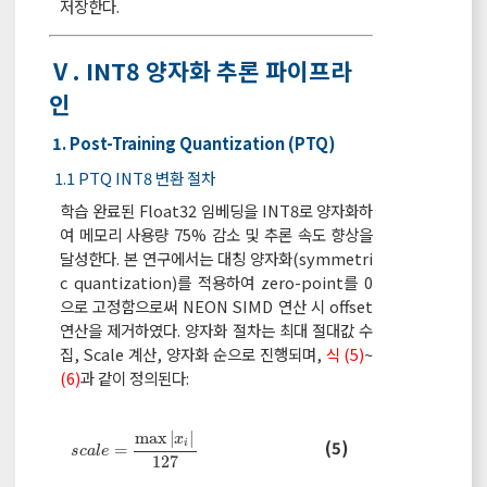
저장한다.
Ⅴ. INT8 양자화 추론 파이프라
인
1. Post-Training Quantization (PTQ)
1.1 PTQ INT8 변환 절차
학습 완료된 Float32 임베딩을 INT8로 양자화하
여 메모리 사용량 75% 감소 및 추론 속도 향상을
달성한다. 본 연구에서는 대칭 양자화(symmetri
c quantization)를 적용하여 zero-point를 0
으로 고정함으로써 NEON SIMD 연산 시 offset
연산을 제거하였다. 양자화 절차는 최대 절대값 수
집, Scale 계산, 양자화 순으로 진행되며,
식 (5)
~
(6)
과 같이 정의된다:
max
|
|
x
(5)
s
c
a
l
e
=
max
x
i
127
i
=
s
c
a
l
e
127