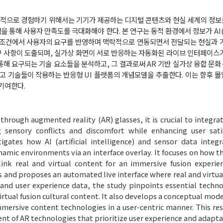
효과적으로 경험하기 위해서는 기기가 제공하는 디지털 콘텐츠와 현실 세계의 정
을 통해 사용자 만족도를 극대화해야 한다. 본 연구는 동적 환경에서 정보가 AI
조건에서 사용자의 요구를 반영하며 맥락적으로 연동되면서 전달되는 현실과 가
구 사항이 도출되며, 실가상 화면이 서로 반응하는 자동화된 라이브 인터페이스
 통해 요구되는 기술 요소들을 분석하고, 그 결과로써 AR 기반 실가상 융합 문
고 기술들이 작용하는 반응형 UI 플랫폼의 개념모델을 추출한다. 이는 향후 
기여한다.
 through augmented reality (AR) glasses, it is crucial to integra
 sensory conflicts and discomfort while enhancing user sati
igates how AI (artificial intelligence) and sensor data integ
dynamic environments via an interface overlay. It focuses on how 
link real and virtual content for an immersive fusion experie
 and proposes an automated live interface where real and virtua
e and user experience data, the study pinpoints essential techn
rtual fusion cultural content. It also develops a conceptual mode
mersive content technologies in a user-centric manner. This res
t of AR technologies that prioritize user experience and adaptab