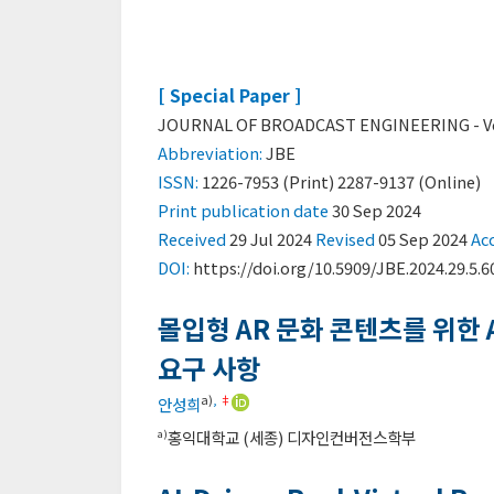
[ Special Paper ]
JOURNAL OF BROADCAST ENGINEERING - Vol. 
Abbreviation:
JBE
ISSN:
1226-7953 (Print) 2287-9137 (Online)
Print
publication date
30 Sep 2024
Received
29 Jul 2024
Revised
05 Sep 2024
Ac
DOI:
https://doi.org/10.5909/JBE.2024.29.5.6
몰입형 AR 문화 콘텐츠를 위한
요구 사항
a)
,
‡
안성희
홍익대학교 (세종) 디자인컨버전스학부
a)