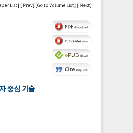
aper List
] [
Prev
] [
Go to Volume List
] [
Next
]
자 중심 기술