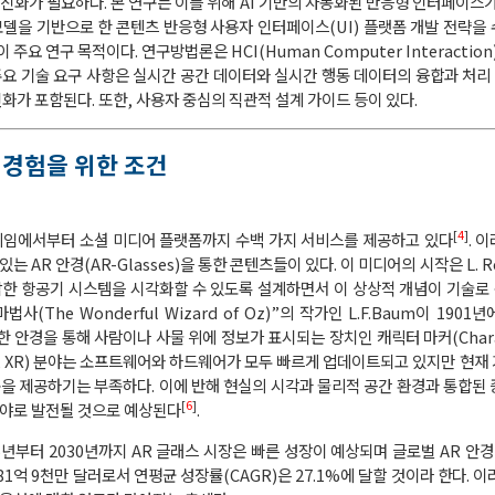
진화가 필요하다. 본 연구는 이를 위해 AI 기반의 자동화된 반응형 인터페이스가
델을 기반으로 한 콘텐츠 반응형 사용자 인터페이스(UI) 플랫폼 개발 전략을
 연구 목적이다. 연구방법론은 HCI(Human Computer Interaction)
요 기술 요구 사항은 실시간 공간 데이터와 실시간 행동 데이터의 융합과 처리 
화가 포함된다. 또한, 사용자 중심의 직관적 설계 가이드 등이 있다.
 경험을 위한 조건
[
4
]
게임에서부터 소셜 미디어 플랫폼까지 수백 가지 서비스를 제공하고 있다
. 
AR 안경(AR-Glasses)을 통한 콘텐츠들이 있다. 이 미디어의 시작은 L. Ros
 복잡한 항공기 시스템을 시각화할 수 있도록 설계하면서 이 상상적 개념이 기술
The Wonderful Wizard of Oz)”의 작가인 L.F.Baum이 1901년
 안경을 통해 사람이나 사물 위에 정보가 표시되는 장치인 캐릭터 마커(Charac
ity, XR) 분야는 소프트웨어와 하드웨어가 모두 빠르게 업데이트되고 있지만 현
을 제공하기는 부족하다. 이에 반해 현실의 시각과 물리적 공간 환경과 통합된 
[
6
]
분야로 발전될 것으로 예상된다
.
025년부터 2030년까지 AR 글래스 시장은 빠른 성장이 예상되며 글로벌 AR 안경
 81억 9천만 달러로서 연평균 성장률(CAGR)은 27.1%에 달할 것이라 한다. 