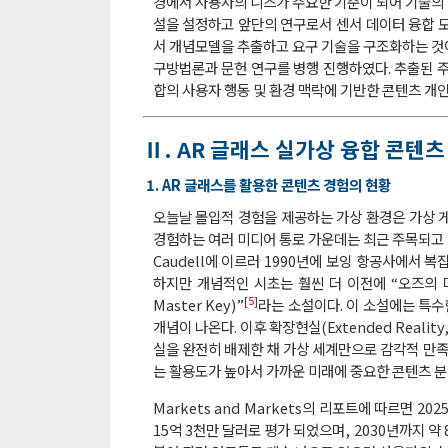
경에서 사용자의 니즈가 주요한 기준이 되어 기술의 
설을 설정하고 앞단의 연구로서 센서 데이터 융합 모
서 개념모델을 추출하고 요구 기술을 구조화하는 것이 주요
구방법론과 문헌 연구를 병행 진행하였다. 추출된 주
합의 사용자 행동 및 환경 맥락에 기반한 콘텐츠 개인
Ⅱ. AR 글래스 실가상 융합 콘텐츠
1. AR 글래스를 활용한 콘텐츠 경험의 현황
오늘날 몰입적 경험을 제공하는 가상 환경은 가상 
경험하는 여러 미디어 통로 가운데는 최근 주목되고 있는 
Caudell에 이르러 1990년에 보잉 항공사에서
하지만 개념적인 시초는 훨씬 더 이전에 “오즈의 마법사(
[
5
]
Master Key)”
라는 소설이다. 이 소설에는 특수한
개념이 나온다. 이후 확장현실(Extended Real
실을 완전히 배제한 채 가상 세계만으로 감각적 만족
는 활용도가 높아서 가까운 미래에 중요한 콘텐츠 
Markets and Markets의 리포트에 따르면 2
15억 3천만 달러로 평가 되었으며, 2030년까지 약