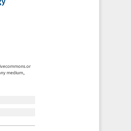
gy
tivecommons.or
 any medium,