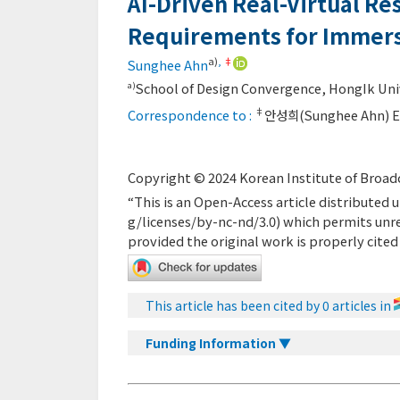
AI-Driven Real-Virtual R
Requirements for Immersi
a)
,
‡
Sunghee Ahn
School of Design Convergence, HongIk Uni
a)
‡
Correspondence to :
안성희(Sunghee Ahn) E
Copyright © 2024 Korean Institute of Broadc
“This is an Open-Access article distribute
g/licenses/by-nc-nd/3.0
) which permits unr
provided the original work is properly cited
This article has been cited by 0 articles in
Funding Information ▼