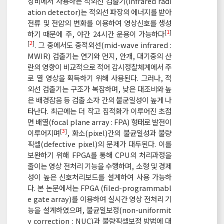
장비에서 사용하는 적외선 검출기(infrared radi
ation detector)는 적외선 파장의 에너지를 받아
전류 및 전압의 변화를 이용하여 영상신호를 생성
[
1
]
하기 때문에 주, 야간 24시간 운용이 가능하다
[
2
]
. 그 중에서도 중적외선(mid-wave infrared :
MWIR) 검출기는 연기와 먼지, 안개, 대기중의 산
란의 영향이 비교적으로 적어 감시정찰체계에서 주
로 열 영상을 획득하기 위해 사용된다. 그러나, 적
외선 검출기는 구조가 복잡하며, 낮은 대조비와 높
은 배경잡음 등 검출 소자 간의 불균일성이 높게 나
타난다. 최근에는 더 작고 집적화가 이루어진 초점
면 배열(focal plane array : FPA) 형태로 발전이
[
3
]
이루어지며
, 화소(pixel)간의 불균일성과 불량
픽셀(defective pixel)의 문제가 대두된다. 이를
보완하기 위해 FPGA를 통해 CPU의 처리과정을
줄이는 영상 전처리 기능을 수행하며, 소형 및 경제
성이 높은 신호처리보드를 설계하여 사용 가능하
다. 본 논문에서는 FPGA (filed-programmabl
e gate array)를 이용하여 실시간 영상 전처리 기
능을 설계하였으며, 불균일보정(non-uniformit
y correction : NUC)과 불량픽셀보정 방법에 대