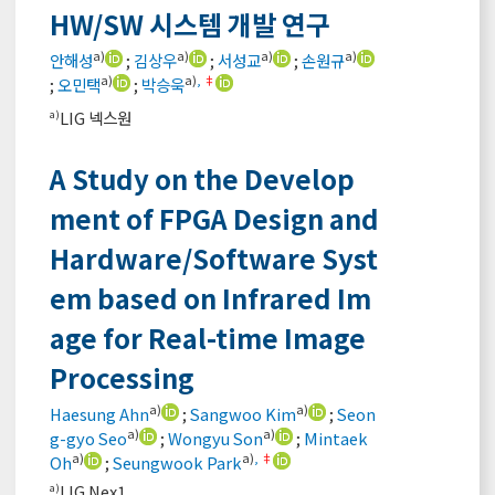
HW/SW 시스템 개발 연구
a)
a)
a)
a)
안해성
;
김상우
;
서성교
;
손원규
a)
a)
,
‡
;
오민택
;
박승욱
LIG 넥스원
a)
A Study on the Develop
ment of FPGA Design and
Hardware/Software Syst
em based on Infrared Im
age for Real-time Image
Processing
a)
a)
Haesung Ahn
;
Sangwoo Kim
;
Seon
a)
a)
g-gyo Seo
;
Wongyu Son
;
Mintaek
a)
a)
,
‡
Oh
;
Seungwook Park
LIG Nex1
a)