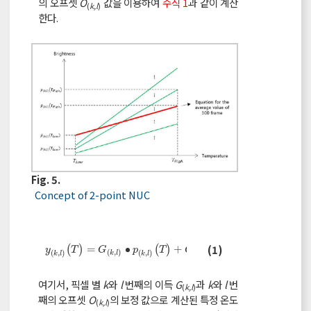
의 오프셋
O
값을 이용하여
수식 1
과 같이 계산
(
k,l
)
한다.
Fig. 5.
Concept of 2-point NUC
y
(
k
,
l
)
(
T
)
=
G
(
k
,
l
)
∙
p
(
k
,
l
)
(
T
)
+
O
(
k
,
l
)
(1)
(
)
=
∙
(
)
+
y
T
G
p
T
O
(
,
)
(
,
)
(
,
)
(
,
)
k
l
k
l
k
l
k
l
여기서, 픽셀 별
k
와
l
번째의 이득
G
과
k
와
l
번
(
k,l
)
째의 오프셋
O
의 보정 값으로 계산된 특정 온도
(
k,l
)