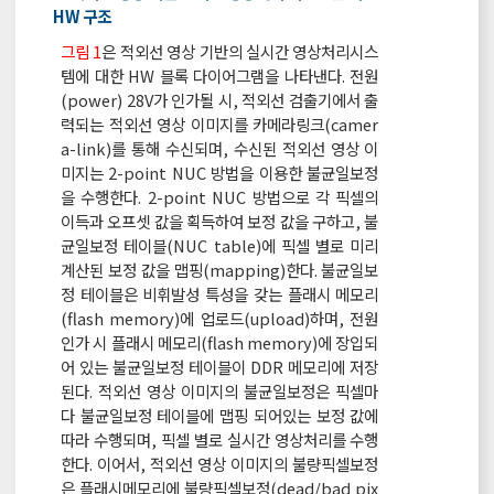
HW 구조
그림 1
은 적외선 영상 기반의 실시간 영상처리시스
템에 대한 HW 블록 다이어그램을 나타낸다. 전원
(power) 28V가 인가될 시, 적외선 검출기에서 출
력되는 적외선 영상 이미지를 카메라링크(camer
a-link)를 통해 수신되며, 수신된 적외선 영상 이
미지는 2-point NUC 방법을 이용한 불균일보정
을 수행한다. 2-point NUC 방법으로 각 픽셀의
이득과 오프셋 값을 획득하여 보정 값을 구하고, 불
균일보정 테이블(NUC table)에 픽셀 별로 미리
계산된 보정 값을 맵핑(mapping)한다. 불균일보
정 테이블은 비휘발성 특성을 갖는 플래시 메모리
(flash memory)에 업로드(upload)하며, 전원
인가 시 플래시 메모리(flash memory)에 장입되
어 있는 불균일보정 테이블이 DDR 메모리에 저장
된다. 적외선 영상 이미지의 불균일보정은 픽셀마
다 불균일보정 테이블에 맵핑 되어있는 보정 값에
따라 수행되며, 픽셀 별로 실시간 영상처리를 수행
한다. 이어서, 적외선 영상 이미지의 불량픽셀보정
은 플래시메모리에 불량픽셀보정(dead/bad pix