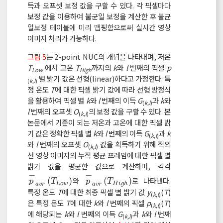
득과 오프셋 보정 값을 구할 수 있다. 각 픽셀마다
보정 값을 이용하여 불균일 보정을 계산한 후 불균
일보정 테이블에 미리 맵핑함으로써 실시간 영상
이미지 처리가 가능하다.
그림 5
는 2-point NUC의 개념을 나타내며, 저온
T
에서 고온
T
까지의
k
와
l
번째의 픽셀
p
Low
High
별 밝기 값은 선형(linear)하다고 가정한다. 특
(
k,l
)
정 온도
T
에 대한 픽셀 밝기 값에 따라 선형 방정식
을 활용하여 픽셀 별
k
와
l
번째의 이득
G
과
k
와
(
k,l
)
l
번째의 오프셋
O
의 보정 값을 구할 수 있다. 본
(
k,l
)
논문에서 기준이 되는 저온과 고온에 대한 픽셀 밝
기 값은 정확한 픽셀 별
k
와
l
번째의 이득
G
과
k
(
k,l
)
와
l
번째의 오프셋
O
값을 획득하기 위해 적외
(
k,l
)
선 영상 이미지의 누적 평균 프레임에 대한 픽셀 별
밝기 값을 평균한 값으로 계산하며, 각각
−
−
(
)
와
(
)
로 나타낸다.
p
-
a
v
r
T
L
o
w
p
-
a
v
r
T
H
i
g
h
p
T
p
T
L
o
w
H
i
g
h
a
v
r
a
v
r
특정 온도
T
에 대한 최종 픽셀 별 밝기 값
y
(
T
)
(
k,l
)
은 특정 온도
T
에 대한
k
와
l
번째의 픽셀
p
(
T
)
(
k,l
)
에 해당되는
k
와
l
번째의 이득
G
과
k
와
l
번째
(
k,l
)