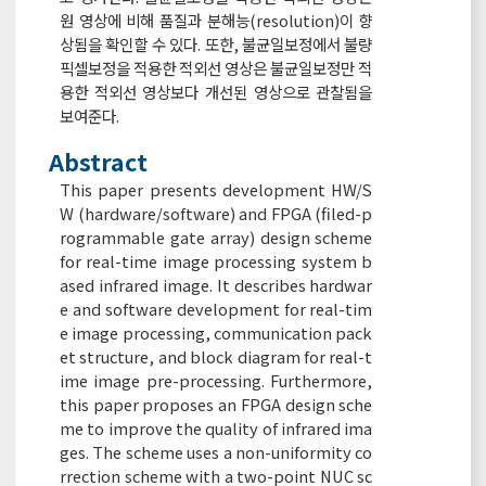
원 영상에 비해 품질과 분해능(resolution)이 향
상됨을 확인할 수 있다. 또한, 불균일보정에서 불량
픽셀보정을 적용한 적외선 영상은 불균일보정만 적
용한 적외선 영상보다 개선된 영상으로 관찰됨을
보여준다.
Abstract
This paper presents development HW/S
W (hardware/software) and FPGA (filed-p
rogrammable gate array) design scheme
for real-time image processing system b
ased infrared image. It describes hardwar
e and software development for real-tim
e image processing, communication pack
et structure, and block diagram for real-t
ime image pre-processing. Furthermore,
this paper proposes an FPGA design sche
me to improve the quality of infrared ima
ges. The scheme uses a non-uniformity co
rrection scheme with a two-point NUC sc