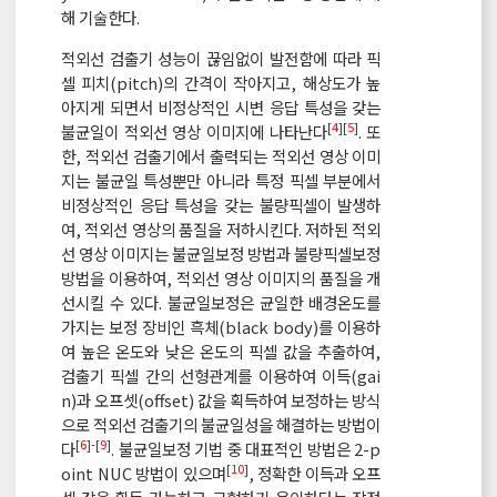
해 기술한다.
적외선 검출기 성능이 끊임없이 발전함에 따라 픽
셀 피치(pitch)의 간격이 작아지고, 해상도가 높
아지게 되면서 비정상적인 시변 응답 특성을 갖는
[
4
][
5
]
불균일이 적외선 영상 이미지에 나타난다
. 또
한, 적외선 검출기에서 출력되는 적외선 영상 이미
지는 불균일 특성뿐만 아니라 특정 픽셀 부분에서
비정상적인 응답 특성을 갖는 불량픽셀이 발생하
여, 적외선 영상의 품질을 저하시킨다. 저하된 적외
선 영상 이미지는 불균일보정 방법과 불량픽셀보정
방법을 이용하여, 적외선 영상 이미지의 품질을 개
선시킬 수 있다. 불균일보정은 균일한 배경온도를
가지는 보정 장비인 흑체(black body)를 이용하
여 높은 온도와 낮은 온도의 픽셀 값을 추출하여,
검출기 픽셀 간의 선형관계를 이용하여 이득(gai
n)과 오프셋(offset) 값을 획득하여 보정하는 방식
으로 적외선 검출기의 불균일성을 해결하는 방법이
[
6
]-[
9
]
다
. 불균일보정 기법 중 대표적인 방법은 2-p
[
10
]
oint NUC 방법이 있으며
, 정확한 이득과 오프