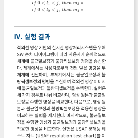
0
<
<
,
=
1
,
=
0
i
f
l
j
t
h
e
n
m
e
l
s
e
m
1
3
3
0
<
<
,
=
1
,
=
0
i
f
l
j
t
h
e
n
m
e
l
s
e
m
2
4
4
Ⅳ. 실험 결과
적외선 영상 기반의 실시간 영상처리시스템을 위해
SW 순차 다이어그램에 따라 사용자가 순차적으로
체계에 불균일보정과 불량픽셀보정 명령을 송신한
다. 체계에서는 사용자로부터 전달 받은 명령을 부
체계에 전달하며, 부체계에서는 불균일보정과 불
량픽셀보정의 명령을 수신하여 적외선 영상 이미지
에 불균일보정과 불량픽셀보정을 수행한다. 실험은
세 가지 경우로 나눠 비교하며, 영상 원본과 불균일
보정을 수행한 영상을 비교한다. 다음으로, 영상 원
본과 불균일보정과 불량픽셀보정을 적용한 영상을
비교하는 실험을 제시한다. 마지막으로, 불균일보
정을 수행한 영상과 불균일보정과 불량픽셀보정을
적용한 영상을 비교한다. 실험은 USAF 분해능 테
스트 차트 (USAF resolution test chart)를 이