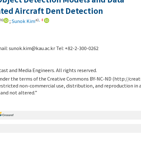
ed Aircraft Dent Detection
b)
a)
,
‡
n
;
Sunok Kim
ail:
sunok.kim@kau.ac.kr
Tel: +82-2-300-0262
ast and Media Engineers. All rights reserved.
d under the terms of the Creative Commons BY-NC-ND (
http://crea
estricted non-commercial use, distribution, and reproduction in
 and not altered.”