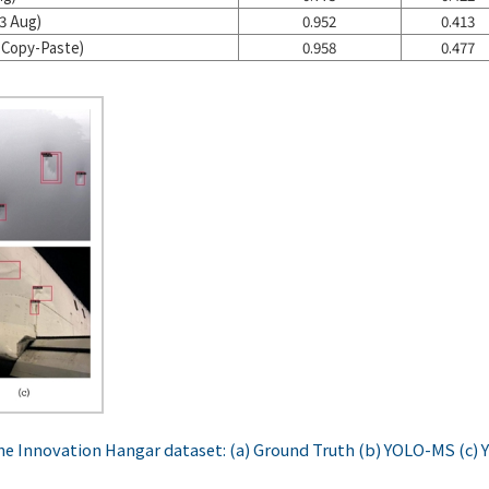
3 Aug)
0.952
0.413
 Copy-Paste)
0.958
0.477
 the Innovation Hangar dataset: (a) Ground Truth (b) YOLO-MS (c