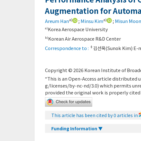
Augmentation for Automat
a)
a)
Areum Han
;
Minsu Kim
;
Misun Moo
Korea Aerospace University
a)
Korean Air Aerospace R&D Center
b)
‡
Correspondence to :
김선옥(Sunok Kim) E-m
Copyright © 2026 Korean Institute of Broadc
“This is an Open-Access article distribute
g/licenses/by-nc-nd/3.0
) which permits unr
provided the original work is properly cited
This article has been cited by 0 articles in
Funding Information ▼