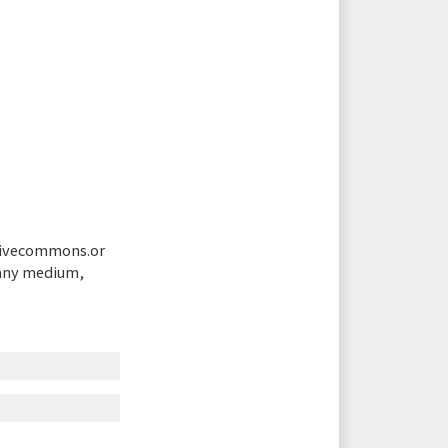
tivecommons.or
 any medium,