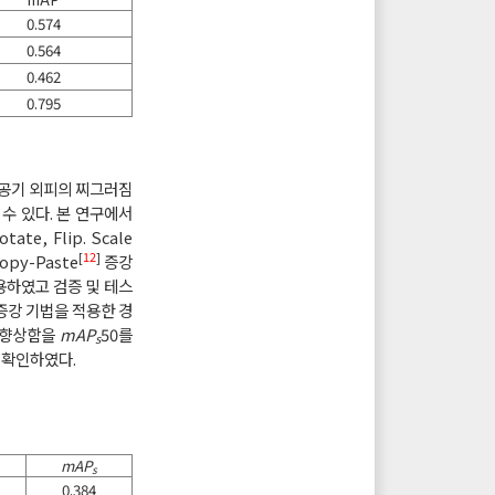
0.574
0.564
0.462
0.795
항공기 외피의 찌그러짐
수 있다. 본 연구에서
, Flip. Scale
[
12
]
opy-Paste
증강
용하였고 검증 및 테스
 증강 기법을 적용한 경
이 향상함을
mAP
50를
s
 확인하였다.
mAP
s
0.384