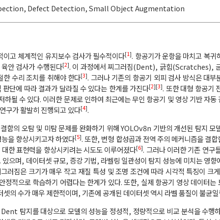
pection
,
Defect Detection
,
Small Object Augmentation
[
1
]
적이고 체계적인 유지보수 검사가 필수적이다
. 항공기가 운항을 마치고 복귀
[
2
]
 육안 검사가 수행된다
. 이 과정에서 찌그러짐(Dent), 긁힘(Scratches), 
[
3
]
절한 수리 조치를 취해야 한다
. 그러나 기존의 항공기 외피 검사 방식은 대부
[
2
][
3
]
 판단에 따라 결과가 달라질 수 있다는 한계를 가진다
. 또한 대형 항공기
하될 수 있다. 이러한 문제로 인하여 최근에는 무인 항공기 및 영상 기반 자동
[
4
]
 연구가 활발히 진행되고 있다
.
결함의 오탐 및 미탐 문제를 완화하기 위해 YOLOv8n 기반의 개선된 탐지 모
[
5
]
 성능을 향상시키고자 하였다
. 또한, 변형 합성곱과 전역 주의 메커니즘을 결합
[
6
]
에 대한 표현력을 향상시키려는 시도도 이루어졌다
. 그러나 이러한 기존 연구
 있으며, 데이터셋 규모, 증강 기법, 라벨링 일관성이 탐지 성능에 미치는 영향
그러짐은 크기가 매우 작고 재질 특성 및 조명 조건에 따라 시각적 특징이 크게
 안정적으로 학습하기 어렵다는 한계가 있다. 또한, 실제 항공기 영상 데이터는
이터셋의 수가 매우 제한적이며, 기존에 공개된 데이터셋 역시 라벨 품질이 불균일
Dent 탐지를 대상으로 모델의 성능을 정성적, 정량적으로 비교 분석을 수행하