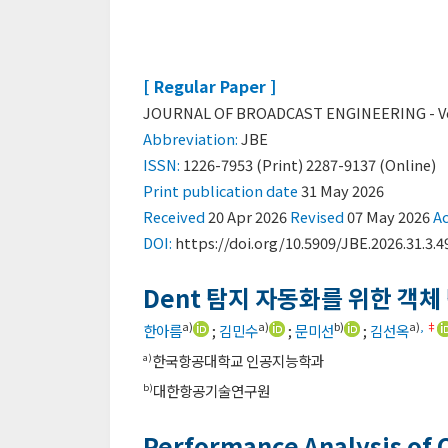
[ Regular Paper ]
JOURNAL OF BROADCAST ENGINEERING - Vol. 
Abbreviation:
JBE
ISSN:
1226-7953 (Print) 2287-9137 (Online)
Print
publication date
31 May 2026
Received
20 Apr 2026
Revised
07 May 2026
A
DOI:
https://doi.org/10.5909/JBE.2026.31.3.4
Dent 탐지 자동화를 위한 객체
a)
a)
b)
a)
,
‡
한아름
;
김민수
;
문미선
;
김선옥
한국항공대학교 인공지능학과
a)
대한항공기술연구원
b)
Performance Analysis of 