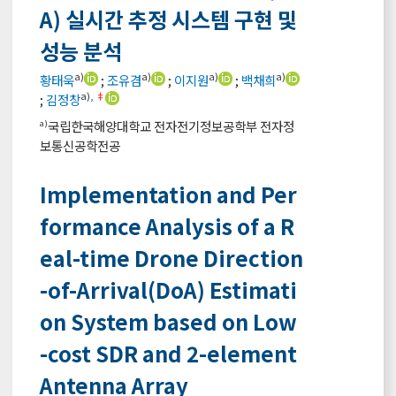
A) 실시간 추정 시스템 구현 및
성능 분석
a)
a)
a)
a)
황태욱
;
조유겸
;
이지원
;
백채희
a)
,
‡
;
김정창
국립한국해양대학교 전자전기정보공학부 전자정
a)
보통신공학전공
Implementation and Per
formance Analysis of a R
eal-time Drone Direction
-of-Arrival(DoA) Estimati
on System based on Low
-cost SDR and 2-element
Antenna Array