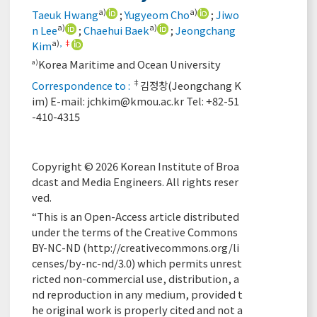
a)
a)
Taeuk Hwang
;
Yugyeom Cho
;
Jiwo
a)
a)
n Lee
;
Chaehui Baek
;
Jeongchang
a)
,
‡
Kim
Korea Maritime and Ocean University
a)
‡
Correspondence to :
김정창(Jeongchang K
im) E-mail:
jchkim@kmou.ac.kr
Tel: +82-51
-410-4315
Copyright © 2026 Korean Institute of Broa
dcast and Media Engineers. All rights reser
ved.
“This is an Open-Access article distributed
under the terms of the Creative Commons
BY-NC-ND (
http://creativecommons.org/li
censes/by-nc-nd/3.0
) which permits unrest
ricted non-commercial use, distribution, a
nd reproduction in any medium, provided t
he original work is properly cited and not a