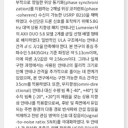
부적으로 정밀한 위상 동기화(phase synchroni
zation)를 지원하는 2채널 위상 코히런트(phase
-coherent) 수신이 가능한 USRP B210을 채택
하였다. 수신단은 드론 신호를 포착하기 위해 5.8G
Hz 대역 상용 지향성 패치 안테나인 Lumenier사
의 AXII DUO 5.8 모델 2개를 균일 선형 배열 형태
로 배치하였다. 일반적인 ULA 구조에서는 안테나
간격
d
≤
λ
/2을 만족해야 한다. 본 연구의 중심 주
파수인 5.8435GHz 기준 파장은 약 5.13cm이며,
이에 따른
λ
/2값은 약 2.56cm이다. 그러나 실제
구현 과정에서는 사용된 안테나의 물리적 크기로
인해 안테나 간격을 추가적으로 줄이는 데 한계가
있었으며, 본 연구에서는 구현 가능한 최소 간격인
3.5cm를 적용하였다. 또한, 무지향성(omni-dire
ctional) 안테나 대신 수평 빔 폭 [-40°, +40°] 및
수직 빔폭 [-20°, +20°]의 제원을 갖는 상용 지향
성 안테나를 적용함으로써, 후방 및 측면에서 유입
되는 주변 환경의 다중 경로 반사파와 간섭 잡음을
억제하고 전방 관심 영역의 신호 대 잡음비(signal
-to-noise ratio: SNR)를 극대화하였다. 두 안테
나 간 위상차 추출을 위해 활용한 USRP B210은