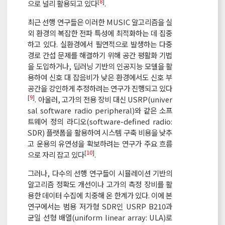
[
8
]
으로 널리 활용되고 있다
.
최근 선행 연구들은 이러한 MUSIC 알고리즘을 실
외 환경의 복잡한 전파 특성에 최적화하는 데 집중
하고 있다. 실환경에서 필연적으로 발생하는 다중
경로 간섭 문제를 해결하기 위해 공간 평활화 기법
을 도입하거나, 딥러닝 기반의 인공지능 모델을 활
용하여 신호 대 잡음비가 낮은 환경에서도 신호 부
공간을 강인하게 추정하려는 연구가 진행되고 있다
[
9
]
. 아울러, 고가의 전용 장비 대신 USRP(univer
sal software radio peripheral)와 같은 소프
트웨어 정의 라디오(software-defined radio:
SDR) 플랫폼을 활용하여 시스템 구축 비용을 낮추
고 운용의 유연성을 확보하려는 연구가 주요 흐름
[
10
]
으로 자리 잡고 있다
.
그러나, 다수의 선행 연구들이 시뮬레이션 기반의
알고리즘 정확도 개선이나 고가의 측정 장비를 활
용한 데이터 수집에 치중해 온 한계가 있다. 이에 본
연구에서는 범용 저가형 SDR인 USRP B210과
균일 선형 배열(uniform linear array: ULA)로