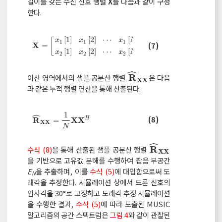
길이를 갖는 수신 신호 행렬
X
를 다음과 같이 구성
한다.
[
1
]
[
2
]
⋯
[
]
[
]
x
x
x
N
1
1
1
X
=
x
1
1
x
1
2
x
1
N
x
2
1
x
2
2
x
2
N
(7)
X
=
[
1
]
[
2
]
⋯
[
]
x
x
x
N
2
2
2
ˆ
R
이산 영역에서의 샘플 공분산 행렬
은 다음
R
^
X
X
X
X
과 같은 누적 행렬 연산을 통해 산출된다.
ˆ
1
R
^
X
X
=
1
N
X
X
H
(8)
R
X
X
H
=
X
X
N
ˆ
R
수식 (8)
을 통해 산출된 샘플 공분산 행렬
R
^
X
X
X
X
을 기반으로 고유값 분해를 수행하여 잡음 부공간
E
을 추출하며, 이를
수식 (5)
에 대입함으로써 도
N
래각을 추정한다. 시뮬레이션 상에서 드론 신호의
입사각을 30°로 고정하고 도래각 추정 시뮬레이션
을 수행한 결과,
수식 (5)
에 따라 도출된 MUSIC
알고리즘의 공간 스펙트럼은
그림 4
와 같이 관찰된