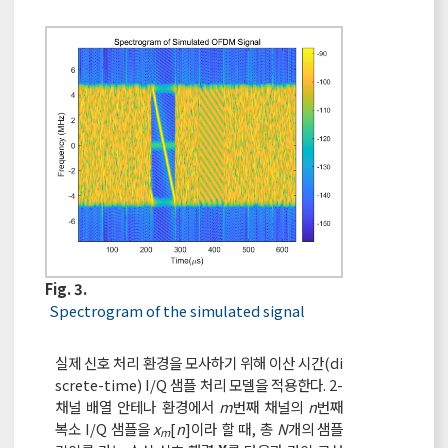
Fig. 3.
Spectrogram of the simulated signal
실제 신호 처리 환경을 모사하기 위해 이산 시간(di
screte-time) I/Q 샘플 처리 모델을 적용한다. 2-
채널 배열 안테나 환경에서
m
번째 채널의
n
번째
복소 I/Q 샘플을
x
[
n
]이라 할 때, 총
N
개의 샘플
m