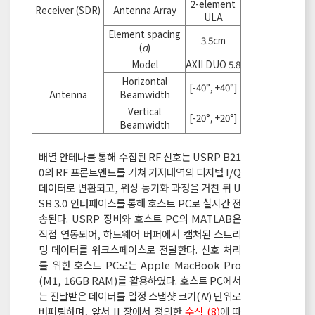
2-element
Receiver (SDR)
Antenna Array
ULA
Element spacing
3.5cm
(
d
)
Model
AXII DUO 5.8
Horizontal
[-40°, +40°]
Antenna
Beamwidth
Vertical
[-20°, +20°]
Beamwidth
배열 안테나를 통해 수집된 RF 신호는 USRP B21
0의 RF 프론트엔드를 거쳐 기저대역의 디지털 I/Q
데이터로 변환되고, 위상 동기화 과정을 거친 뒤 U
SB 3.0 인터페이스를 통해 호스트 PC로 실시간 전
송된다. USRP 장비와 호스트 PC의 MATLAB은
직접 연동되어, 하드웨어 버퍼에서 캡처된 스트리
밍 데이터를 워크스페이스로 전달한다. 신호 처리
를 위한 호스트 PC로는 Apple MacBook Pro
(M1, 16GB RAM)를 활용하였다. 호스트 PC에서
는 전달받은 데이터를 일정 스냅샷 크기(
N
) 단위로
버퍼링하며, 앞서 II 장에서 정의한
수식 (8)
에 따