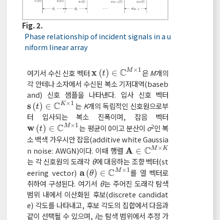
Fig. 2.
Phase relationship of incident signals in a u
niform linear array
×
1
C
x
여기서 수신 신호 벡터
(
)
∈
은
M
개의
M
x
t
∈
C
M
×
1
t
각 안테나 소자에서 수신된 복소 기저대역(baseb
and) 신호 샘플을 나타낸다. 입사 신호 벡터
×
1
C
s
(
)
∈
는
K
개의 독립적인 신호원으로부
K
s
t
∈
C
K
×
1
t
터 입사되는 복소 진폭이며, 잡음 벡터
×
1
C
2
w
(
)
∈
는 평균이 0이고 분산이
σ
인 복
M
w
t
∈
C
M
×
1
t
소 백색 가우시안 잡음(additive white Gaussia
×
C
A
n noise: AWGN)이다. 이때 행렬
∈
M
K
A
∈
C
M
×
K
는 각 신호원의 도래각
θ
에 대응하는 조향 벡터(st
×
1
C
a
eering vector)
(
)
∈
를 열 벡터로
M
a
θ
∈
C
M
×
1
θ
취하여 구성된다. 여기서
θ
는 주어진 도래각 탐색
범위 내에서 이산화된 후보(discrete candidat
e) 각도를 나타내고, 후보 각도의 집합에서 다음과
같이 선택될 수 있으며,
i
는 탐색 범위에서 추정 가