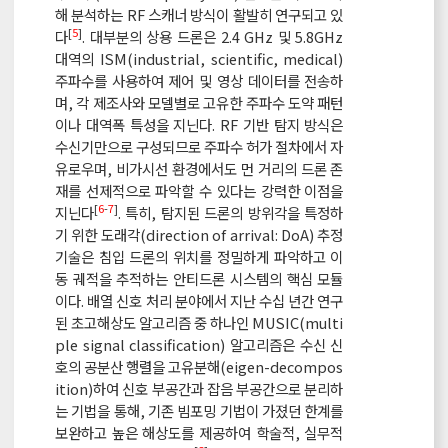
해 분석하는 RF 스캐너 방식이 활발히 연구되고 있
[
5
]
다
. 대부분의 상용 드론은 2.4 GHz 및 5.8GHz
대역의 ISM(industrial, scientific, medical)
주파수를 사용하여 제어 및 영상 데이터를 전송하
며, 각 제조사와 모델별로 고유한 주파수 도약 패턴
이나 대역폭 특성을 지닌다. RF 기반 탐지 방식은
수신기만으로 구성되므로 주파수 허가 절차에서 자
유로우며, 비가시선 환경에서도 먼 거리의 드론 존
재를 선제적으로 파악할 수 있다는 강력한 이점을
[
6
-
7
]
지닌다
. 특히, 탐지된 드론의 방위각을 특정하
기 위한 도래각(direction of arrival: DoA) 추정
기술은 침입 드론의 위치를 정밀하게 파악하고 이
동 궤적을 추적하는 안티드론 시스템의 핵심 모듈
이다. 배열 신호 처리 분야에서 지난 수십 년간 연구
된 초고해상도 알고리즘 중 하나인 MUSIC(multi
ple signal classification) 알고리즘은 수신 신
호의 공분산 행렬을 고유분해(eigen-decompos
ition)하여 신호 부공간과 잡음 부공간으로 분리하
는 기법을 통해, 기존 빔포밍 기법이 가졌던 한계를
보완하고 높은 해상도를 제공하여 학술적, 실무적