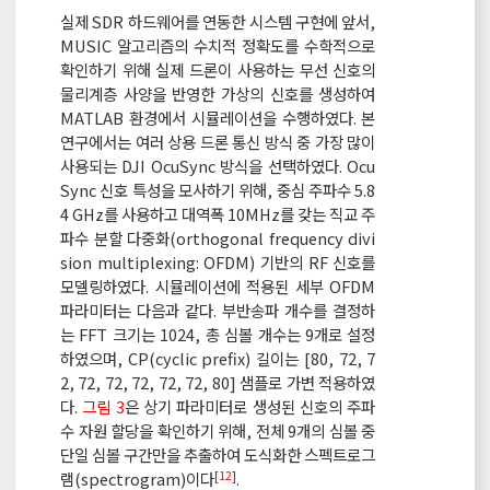
실제 SDR 하드웨어를 연동한 시스템 구현에 앞서,
MUSIC 알고리즘의 수치적 정확도를 수학적으로
확인하기 위해 실제 드론이 사용하는 무선 신호의
물리계층 사양을 반영한 가상의 신호를 생성하여
MATLAB 환경에서 시뮬레이션을 수행하였다. 본
연구에서는 여러 상용 드론 통신 방식 중 가장 많이
사용되는 DJI OcuSync 방식을 선택하였다. Ocu
Sync 신호 특성을 모사하기 위해, 중심 주파수 5.8
4 GHz를 사용하고 대역폭 10MHz를 갖는 직교 주
파수 분할 다중화(orthogonal frequency divi
sion multiplexing: OFDM) 기반의 RF 신호를
모델링하였다. 시뮬레이션에 적용된 세부 OFDM
파라미터는 다음과 같다. 부반송파 개수를 결정하
는 FFT 크기는 1024, 총 심볼 개수는 9개로 설정
하였으며, CP(cyclic prefix) 길이는 [80, 72, 7
2, 72, 72, 72, 72, 72, 80] 샘플로 가변 적용하였
다.
그림 3
은 상기 파라미터로 생성된 신호의 주파
수 자원 할당을 확인하기 위해, 전체 9개의 심볼 중
단일 심볼 구간만을 추출하여 도식화한 스펙트로그
[
12
]
램(spectrogram)이다
.