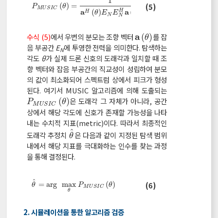
1
P
M
U
S
I
C
θ
=
1
a
H
θ
E
N
E
N
H
a
θ
(
)
=
(5)
P
θ
M
U
S
I
C
a
a
H
(
)
(
)
H
θ
E
E
θ
N
N
a
수식 (5)
에서 우변의 분모는 조향 벡터
(
)
를 잡
a
θ
θ
음 부공간
E
에 투영한 전력을 의미한다. 탐색하는
N
각도
θ
가 실제 드론 신호의 도래각과 일치할 때 조
향 벡터와 잡음 부공간의 직교성이 성립하여 분모
의 값이 최소화되어 스펙트럼 상에서 피크가 형성
된다. 여기서 MUSIC 알고리즘에 의해 도출되는
(
)
은 도래각 그 자체가 아니라, 공간
P
M
U
S
I
C
θ
P
θ
M
U
S
I
C
상에서 해당 각도에 신호가 존재할 가능성을 나타
내는 수치적 지표(metric)이다. 따라서 최종적인
ˆ
도래각 추정치
은 다음과 같이 지정된 탐색 범위
θ
^
θ
내에서 해당 지표를 극대화하는 인수를 찾는 과정
을 통해 결정된다.
ˆ
θ
^
=
arg
max
θ
P
M
U
S
I
C
θ
=
arg
max
(
)
(6)
θ
P
θ
M
U
S
I
C
θ
2. 시뮬레이션을 통한 알고리즘 검증