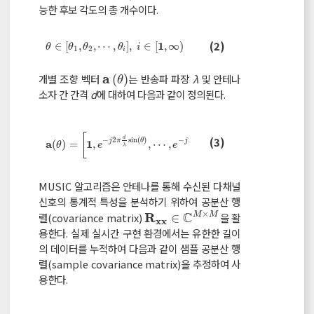
능한 후보 각도의 총 개수이다.
θ
∈
θ
1
,
θ
2
,
,
θ
i
,
i
∈
1
,
∞
(2)
1
∈
[
,
,
⋯
,
]
,
∈
[
,
∞
)
θ
θ
θ
θ
i
1
2
i
a
개별 조향 벡터
(
)
는 반송파 파장
λ
및 안테나
a
θ
θ
소자 간 간격
d
에 대하여 다음과 같이 정의된다.
T
[
]
(
−
1
)
M
d
d
(3)
a
(
θ
)
=
1
,
e
-
j
2
π
d
λ
s
i
n
θ
,
,
e
-
j
2
π
M
-
1
d
λ
s
i
n
(
θ
)
T
−
2
s
i
n
(
)
−
2
s
i
n
(
)
j
π
θ
j
π
θ
a
1
(
)
=
,
,
⋯
,
θ
e
e
λ
λ
MUSIC 알고리즘은 안테나를 통해 수신된 다채널
신호의 통계적 특성을 분석하기 위하여 공분산 행
×
C
R
렬(covariance matrix)
∈
을 활
M
M
R
x
x
∈
C
M
×
M
x
x
용한다. 실제 실시간 구현 환경에서는 유한한 길이
의 데이터를 누적하여 다음과 같이 샘플 공분산 행
렬(sample covariance matrix)을 추정하여 사
용한다.