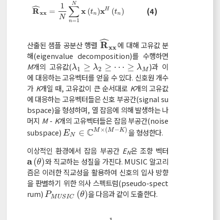
N
ˆ
1
∑
R
^
x
x
=
1
N
∑
n
=
1
N
x
t
n
x
H
t
n
(4)
R
x
x
H
=
(
)
(
)
t
t
x
x
n
n
N
=
1
n
ˆ
R
산출된 샘플 공분산 행렬
에 대해 고유값 분
R
^
x
x
x
x
해(eigenvalue decomposition)를 수행하면
M
개의 고유값(
≥
≥
⋯
≥
)과 이
λ
1
≥
λ
2
≥
≥
λ
M
λ
λ
λ
1
2
M
에 대응하는 고유벡터를 얻을 수 있다. 신호원 개수
가
K
개일 때, 고유값이 큰 순서대로
K
개의 고유값
에 대응하는 고유벡터들은 신호 부공간(signal su
bspace)을 형성하며, 열 잡음에 의해 발생하는 나
머지
M
-
K
개의 고유벡터들은 잡음 부공간(noise
×
(
−
)
C
subspace)
∈
을 형성한다.
M
M
K
E
N
∈
C
M
×
M
-
K
E
N
이상적인 환경에서 잡음 부공간
E
은 조향 벡터
N
a
(
)
와 직교하는 성질을 가진다. MUSIC 알고리
a
θ
θ
즘은 이러한 직교성을 활용하여 신호의 입사 방향
을 판별하기 위한 의사 스펙트럼(pseudo-spect
rum)
(
)
을 다음과 같이 도출한다.
P
M
U
S
I
C
θ
P
θ
M
U
S
I
C