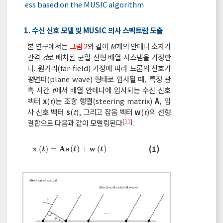
ess based on the MUSIC algorithm
1. 수신 신호 모델 및 MUSIC 의사 스펙트럼 도출
본 연구에서는
그림 2
와 같이
M
개의 안테나 소자가
간격
d
로 배치된 균일 선형 배열 시스템을 가정한
다. 원거리(far-field) 가정에 따라 드론의 신호가
평면파(plane wave) 형태로 입사될 때, 특정 관
측 시간
t
에서 배열 안테나에 입사되는 수신 신호
벡터
x
(
t
)는 조향 행렬(steering matrix)
A
, 입
사 신호 벡터
s
(
t
), 그리고 잡음 벡터
w
(
t
)의 선형
[
11
]
결합으로 다음과 같이 모델링된다
.
x
t
=
A
s
t
+
w
t
(1)
x
A
s
w
(
)
=
(
)
+
(
)
t
t
t