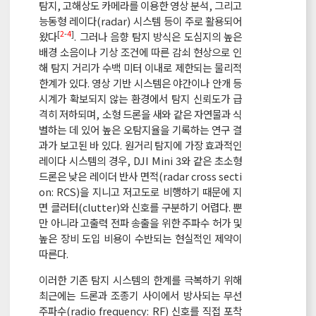
탐지, 고해상도 카메라를 이용한 영상 분석, 그리고
능동형 레이다(radar) 시스템 등이 주로 활용되어
[
2
-
4
]
왔다
. 그러나 음향 탐지 방식은 도심지의 높은
배경 소음이나 기상 조건에 따른 감쇠 현상으로 인
해 탐지 거리가 수백 미터 이내로 제한되는 물리적
한계가 있다. 영상 기반 시스템은 야간이나 안개 등
시계가 확보되지 않는 환경에서 탐지 신뢰도가 급
격히 저하되며, 소형 드론을 새와 같은 자연물과 식
별하는 데 있어 높은 오탐지율을 기록하는 연구 결
과가 보고된 바 있다. 원거리 탐지에 가장 효과적인
레이다 시스템의 경우, DJI Mini 3와 같은 초소형
드론은 낮은 레이더 반사 면적(radar cross secti
on: RCS)을 지니고 저고도로 비행하기 때문에 지
면 클러터(clutter)와 신호를 구분하기 어렵다. 뿐
만 아니라 고출력 전파 송출을 위한 주파수 허가 및
높은 장비 도입 비용이 수반되는 현실적인 제약이
따른다.
이러한 기존 탐지 시스템의 한계를 극복하기 위해
최근에는 드론과 조종기 사이에서 방사되는 무선
주파수(radio frequency: RF) 신호를 직접 포착