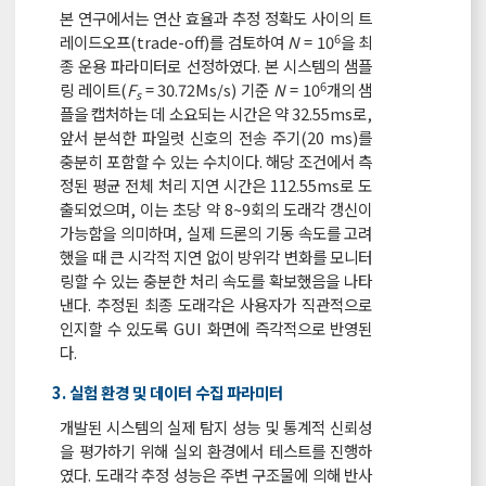
본 연구에서는 연산 효율과 추정 정확도 사이의 트
6
레이드오프(trade-off)를 검토하여
N
= 10
을 최
종 운용 파라미터로 선정하였다. 본 시스템의 샘플
6
링 레이트(
F
= 30.72Ms/s) 기준
N
= 10
개의 샘
s
플을 캡처하는 데 소요되는 시간은 약 32.55ms로,
앞서 분석한 파일럿 신호의 전송 주기(20 ms)를
충분히 포함할 수 있는 수치이다. 해당 조건에서 측
정된 평균 전체 처리 지연 시간은 112.55ms로 도
출되었으며, 이는 초당 약 8~9회의 도래각 갱신이
가능함을 의미하며, 실제 드론의 기동 속도를 고려
했을 때 큰 시각적 지연 없이 방위각 변화를 모니터
링할 수 있는 충분한 처리 속도를 확보했음을 나타
낸다. 추정된 최종 도래각은 사용자가 직관적으로
인지할 수 있도록 GUI 화면에 즉각적으로 반영된
다.
3. 실험 환경 및 데이터 수집 파라미터
개발된 시스템의 실제 탐지 성능 및 통계적 신뢰성
을 평가하기 위해 실외 환경에서 테스트를 진행하
였다. 도래각 추정 성능은 주변 구조물에 의해 반사