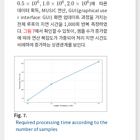
6
6
6
0.5
×
10
,
1.0
×
10
,
2.0
×
10
)에 따른
0.5
×
10
6
,
1.0
×
10
6
,
2.0
×
10
6
데이터 획득, MUSIC 연산, GUI(graphical use
r interface: GUI) 화면 업데이트 과정을 거치는
전체 루프의 지연 시간을 1,000회 반복 측정하였
다.
그림 7
에서 확인할 수 있듯이, 샘플 수가 증가함
에 따라 연산 복잡도가 가중되어 처리 지연 시간도
비례하여 증가하는 상관관계를 보인다.
Fig. 7.
Required processing time according to the
number of samples