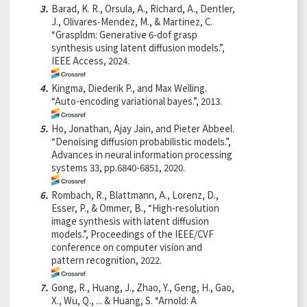
3.
Barad, K. R., Orsula, A., Richard, A., Dentler,
J., Olivares-Mendez, M., & Martinez, C.
“Graspldm: Generative 6-dof grasp
synthesis using latent diffusion models.”,
IEEE Access, 2024.
4.
Kingma, Diederik P., and Max Welling.
“Auto-encoding variational bayes.”, 2013.
5.
Ho, Jonathan, Ajay Jain, and Pieter Abbeel.
“Denoising diffusion probabilistic models.”,
Advances in neural information processing
systems 33, pp.6840-6851, 2020.
6.
Rombach, R., Blattmann, A., Lorenz, D.,
Esser, P., & Ommer, B., “High-resolution
image synthesis with latent diffusion
models.”, Proceedings of the IEEE/CVF
conference on computer vision and
pattern recognition, 2022.
7.
Gong, R., Huang, J., Zhao, Y., Geng, H., Gao,
X., Wu, Q., ... & Huang, S. “Arnold: A