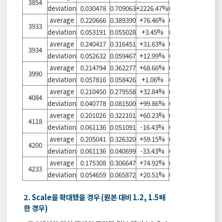
3854
deviation
0.030478
0.709063
+2226.47%
0.045049
+47.81%
average
0.220666
0.389390
+76.46%
0.231771
+5.03%
3933
deviation
0.053191
0.055028
+3.45%
0.046556
-12.47%
average
0.240417
0.316451
+31.63%
0.223620
-6.99%
3934
deviation
0.052632
0.059467
+12.99%
0.027442
-47.86%
average
0.214794
0.362277
+68.66%
0.221371
+3.06%
3990
deviation
0.057816
0.058426
+1.06%
0.048471
-16.16%
average
0.210450
0.279558
+32.84%
0.232778
+10.61%
4084
deviation
0.040778
0.081500
+99.86%
0.053585
+31.41%
average
0.201026
0.322101
+60.23%
0.204614
+1.78%
4118
deviation
0.061136
0.051091
-16.43%
0.034387
-43.75%
average
0.205041
0.326320
+59.15%
0.238580
+16.36%
4200
deviation
0.061136
0.040699
-33.43%
0.046496
-23.95%
average
0.175308
0.306647
+74.92%
0.257013
+46.61%
4233
deviation
0.054659
0.065872
+20.51%
0.046927
-14.15%
2. Scale을 확대했을 경우 (원본 대비 1.2, 1.5배
한 경우)