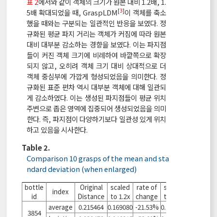
표 2
에서와 같이 객체의 크기가 원본 대비 1.2배, 1.
[
3
]
5배 확대되었을 때, GraspLDM
이 객체를 축소
했을 때와는 구분되는 일관적인 반응을 보였다. 정
규화된 평균 파지 거리는 객체가 커짐에 따라 원본
대비 대부분 감소하는 경향을 보였다. 이는 파지점
들이 커진 객체 크기에 비례하여 바깥쪽으로 확장
되지 않고, 오히려 객체 크기 대비 상대적으로 더
객체 중심부에 가깝게 형성되었음을 의미한다. 정
규화된 표준 편차 역시 대부분 객체에 대해 일관되
게 감소하였다. 이는 생성된 파지점들이 평균 위치
주변으로 좁은 영역에 집중되어 생성되었음을 의미
한다. 즉, 파지점이 다양하기보다 일관성 있게 위치
하고 있음을 시사한다.
Table 2.
Comparison 10 grasps of the mean and sta
ndard deviation (when enlarged)
bottle
Original
scaled
rate of
scaled
rate of
index
id
Distance
to 1.2x
change
to 1.5x
change
average
0.215464
0.169080
-21.53%
0.120058
-44.28%
3854