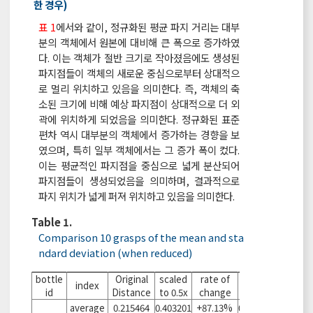
한 경우)
표 1
에서와 같이, 정규화된 평균 파지 거리는 대부
분의 객체에서 원본에 대비해 큰 폭으로 증가하였
다. 이는 객체가 절반 크기로 작아졌음에도 생성된
파지점들이 객체의 새로운 중심으로부터 상대적으
로 멀리 위치하고 있음을 의미한다. 즉, 객체의 축
소된 크기에 비해 예상 파지점이 상대적으로 더 외
곽에 위치하게 되었음을 의미한다. 정규화된 표준
편차 역시 대부분의 객체에서 증가하는 경향을 보
였으며, 특히 일부 객체에서는 그 증가 폭이 컸다.
이는 평균적인 파지점을 중심으로 넓게 분산되어
파지점들이 생성되었음을 의미하며, 결과적으로
파지 위치가 넓게 퍼져 위치하고 있음을 의미한다.
Table 1.
Comparison 10 grasps of the mean and sta
ndard deviation (when reduced)
bottle
Original
scaled
rate of
scaled
rate of
index
id
Distance
to 0.5x
change
to 0.8x
change
average
0.215464
0.403201
+87.13%
0.255332
+18.50%