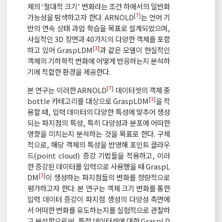
체의 ‘절대적 크기’ 변화라는 조건 하에서의 일반화
[
7
]
가능성을 탐색하고자 한다. ARNOLD
는 언어 기
반의 연속 상태 과업 학습을 목표로 설계되었으며,
사실적인 3D 장면과 40가지의 다양한 객체를 포함
[
3
]
하고 있어 GraspLDM
과 같은 모델이 현실적인
객체의 기하학적 변화에 어떻게 반응하는지 분석하
기에 적합한 환경을 제공한다.
[
7
]
본 연구는 이러한 ARNOLD
데이터셋의 객체 중
[
3
]
bottle 카테고리를 대상으로 GraspLDM
을 적
용할 때, 입력 데이터의 다양한 특성에 맞추어 생성
되는 파지점의 특성, 특히 다양성과 분포에 어떠한
영향을 미치는지 분석하는 것을 목표로 한다. 구체
적으로, 해당 객체의 특성을 반영해 포인트 클라우
드(point cloud) 증강 기법들을 적용하고, 이러
한 증강된 데이터를 입력으로 사용했을 때 GraspL
[
3
]
DM
이 생성하는 파지점들의 변화를 정량적으로
평가하고자 한다. 본 연구는 객체 크기 변화를 통한
입력 데이터 증강이 파지점 생성의 다양성 측면에
서 어떠한 변화를 유도하는지를 실험적으로 관찰하
고 분석함으로써, 특정 데이터셋에 대한 GraspLD