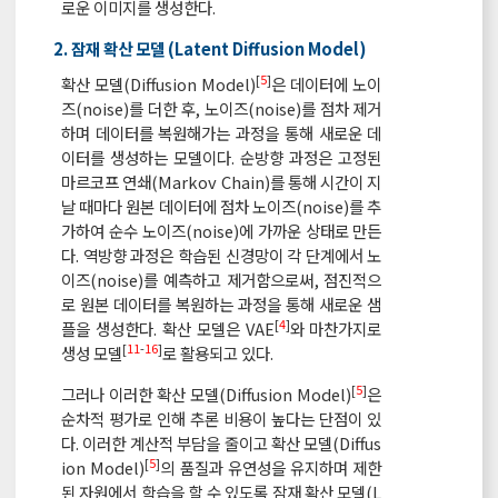
로운 이미지를 생성한다.
2. 잠재 확산 모델 (Latent Diffusion Model)
[
5
]
확산 모델(Diffusion Model)
은 데이터에 노이
즈(noise)를 더한 후, 노이즈(noise)를 점차 제거
하며 데이터를 복원해가는 과정을 통해 새로운 데
이터를 생성하는 모델이다. 순방향 과정은 고정된
마르코프 연쇄(Markov Chain)를 통해 시간이 지
날 때마다 원본 데이터에 점차 노이즈(noise)를 추
가하여 순수 노이즈(noise)에 가까운 상태로 만든
다. 역방향 과정은 학습된 신경망이 각 단계에서 노
이즈(noise)를 예측하고 제거함으로써, 점진적으
로 원본 데이터를 복원하는 과정을 통해 새로운 샘
[
4
]
플을 생성한다. 확산 모델은 VAE
와 마찬가지로
[
11
-
16
]
생성 모델
로 활용되고 있다.
[
5
]
그러나 이러한 확산 모델(Diffusion Model)
은
순차적 평가로 인해 추론 비용이 높다는 단점이 있
다. 이러한 계산적 부담을 줄이고 확산 모델(Diffus
[
5
]
ion Model)
의 품질과 유연성을 유지하며 제한
된 자원에서 학습을 할 수 있도록 잠재 확산 모델(L