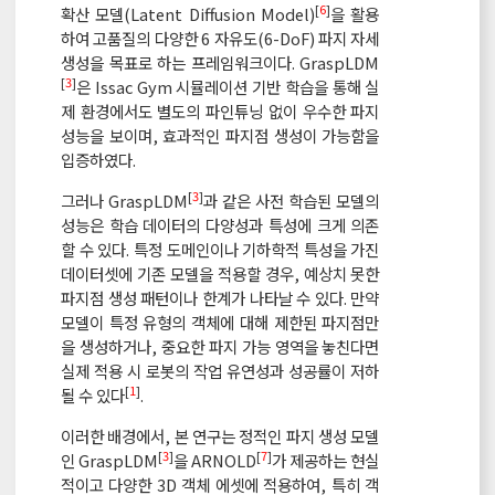
[
6
]
확산 모델(Latent Diffusion Model)
을 활용
하여 고품질의 다양한 6 자유도(6-DoF) 파지 자세
생성을 목표로 하는 프레임워크이다. GraspLDM
[
3
]
은 Issac Gym 시뮬레이션 기반 학습을 통해 실
제 환경에서도 별도의 파인튜닝 없이 우수한 파지
성능을 보이며, 효과적인 파지점 생성이 가능함을
입증하였다.
[
3
]
그러나 GraspLDM
과 같은 사전 학습된 모델의
성능은 학습 데이터의 다양성과 특성에 크게 의존
할 수 있다. 특정 도메인이나 기하학적 특성을 가진
데이터셋에 기존 모델을 적용할 경우, 예상치 못한
파지점 생성 패턴이나 한계가 나타날 수 있다. 만약
모델이 특정 유형의 객체에 대해 제한된 파지점만
을 생성하거나, 중요한 파지 가능 영역을 놓친다면
실제 적용 시 로봇의 작업 유연성과 성공률이 저하
[
1
]
될 수 있다
.
이러한 배경에서, 본 연구는 정적인 파지 생성 모델
[
3
]
[
7
]
인 GraspLDM
을 ARNOLD
가 제공하는 현실
적이고 다양한 3D 객체 에셋에 적용하여, 특히 객