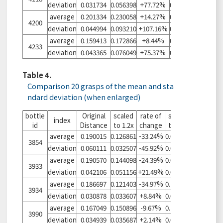
deviation
0.031734
0.056398
+77.72%
0.040468
+27.52%
average
0.201334
0.230058
+14.27%
0.256859
+27.58%
4200
deviation
0.044994
0.093210
+107.16%
0.047697
+6.01%
average
0.159413
0.172866
+8.44%
0.261311
+63.92%
4233
deviation
0.043365
0.076049
+75.37%
0.042690
-1.56%
Table 4.
Comparison 20 grasps of the mean and sta
ndard deviation (when enlarged)
bottle
Original
scaled
rate of
scaled
rate of
index
id
Distance
to 1.2x
change
to 1.5x
change
average
0.190015
0.126861
-33.24%
0.097912
-48.47%
3854
deviation
0.060111
0.032507
-45.92%
0.025997
-56.75%
average
0.190570
0.144098
-24.39%
0.099690
-47.69%
3933
deviation
0.042106
0.051156
+21.49%
0.025028
-40.56%
average
0.186697
0.121403
-34.97%
0.110963
-40.57%
3934
deviation
0.030878
0.033607
+8.84%
0.035456
+14.83%
average
0.167049
0.150896
-9.67%
0.113623
-31.98%
3990
deviation
0.034939
0.035687
+2.14%
0.029524
-15.50%