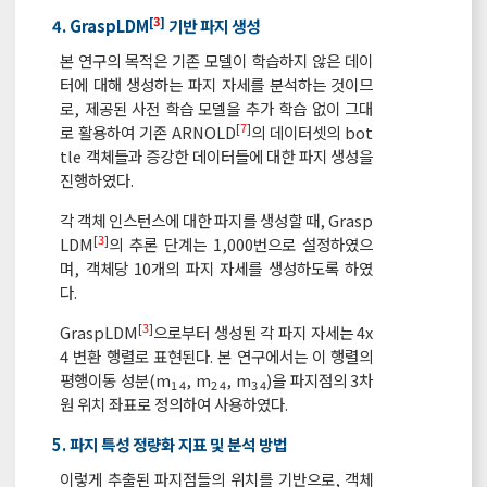
[
3
]
4. GraspLDM
기반 파지 생성
본 연구의 목적은 기존 모델이 학습하지 않은 데이
터에 대해 생성하는 파지 자세를 분석하는 것이므
로, 제공된 사전 학습 모델을 추가 학습 없이 그대
[
7
]
로 활용하여 기존 ARNOLD
의 데이터셋의 bot
tle 객체들과 증강한 데이터들에 대한 파지 생성을
진행하였다.
각 객체 인스턴스에 대한 파지를 생성할 때, Grasp
[
3
]
LDM
의 추론 단계는 1,000번으로 설정하였으
며, 객체당 10개의 파지 자세를 생성하도록 하였
다.
[
3
]
GraspLDM
으로부터 생성된 각 파지 자세는 4x
4 변환 행렬로 표현된다. 본 연구에서는 이 행렬의
평행이동 성분(m
, m
, m
)을 파지점의 3차
1 4
2 4
3 4
원 위치 좌표로 정의하여 사용하였다.
5. 파지 특성 정량화 지표 및 분석 방법
이렇게 추출된 파지점들의 위치를 기반으로, 객체