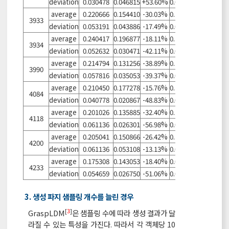
deviation
0.030478
0.046815
+53.60%
0.036802
+20.75%
average
0.220666
0.154410
-30.03%
0.123312
-44.12%
3933
deviation
0.053191
0.043886
-17.49%
0.034314
-35.49%
average
0.240417
0.196877
-18.11%
0.123735
-48.53%
3934
deviation
0.052632
0.030471
-42.11%
0.031358
-40.42%
average
0.214794
0.131256
-38.89%
0.120053
-44.11%
3990
deviation
0.057816
0.035053
-39.37%
0.034023
-41.15%
average
0.210450
0.177278
-15.76%
0.100917
-52.05%
4084
deviation
0.040778
0.020867
-48.83%
0.019584
-51.97%
average
0.201026
0.135885
-32.40%
0.106455
-47.04%
4118
deviation
0.061136
0.026301
-56.98%
0.033100
-45.86%
average
0.205041
0.150866
-26.42%
0.131072
-36.08%
4200
deviation
0.061136
0.053108
-13.13%
0.041732
-31.74%
average
0.175308
0.143053
-18.40%
0.096624
-44.88%
4233
deviation
0.054659
0.026750
-51.06%
0.010904
-80.05%
3. 생성 파지 샘플링 개수를 늘린 경우
[
3
]
GraspLDM
은 샘플링 수에 따라 생성 결과가 달
라질 수 있는 특성을 가진다. 따라서 각 객체당 10