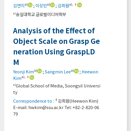
a)
a)
a)
,
‡
김연지
;
이상민
;
김희원
숭실대학교 글로벌미디어학부
a)
Analysis of the Effect of
Object Scale on Grasp Ge
neration Using GraspLD
M
a)
a)
Yeonji Kim
;
Sangmin Lee
;
Heewon
a)
,
‡
Kim
Global School of Media, Soongsil Universi
a)
ty
‡
Correspondence to :
김희원(Heewon Kim)
E-mail:
hwkim@ssu.ac.kr
Tel: +82-2-820-06
79