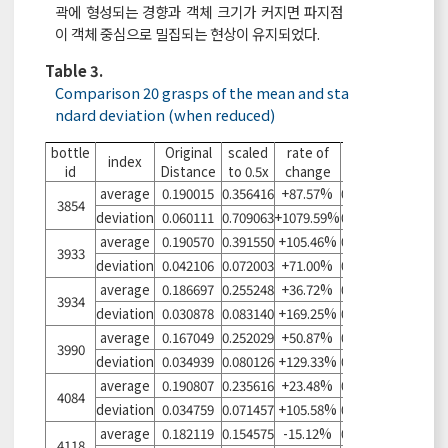
곽에 형성되는 경향과 객체 크기가 커지면 파지점
이 객체 중심으로 밀집되는 현상이 유지되었다.
Table 3.
Comparison 20 grasps of the mean and sta
ndard deviation (when reduced)
bottle
Original
scaled
rate of
scaled
rate of
index
id
Distance
to 0.5x
change
to 0.8x
change
average
0.190015
0.356416
+87.57%
0.243748
+28.28%
3854
deviation
0.060111
0.709063
+1079.59%
0.045049
-25.06%
average
0.190570
0.391550
+105.46%
0.258115
+35.44%
3933
deviation
0.042106
0.072003
+71.00%
0.048613
+15.45%
average
0.186697
0.255248
+36.72%
0.260237
+39.39%
3934
deviation
0.030878
0.083140
+169.25%
0.035630
+15.39%
average
0.167049
0.252029
+50.87%
0.242789
+45.34%
3990
deviation
0.034939
0.080126
+129.33%
0.031468
-9.93%
average
0.190807
0.235616
+23.48%
0.247280
+29.60%
4084
deviation
0.034759
0.071457
+105.58%
0.042825
+23.21%
average
0.182119
0.154575
-15.12%
0.267268
+46.75%
4118