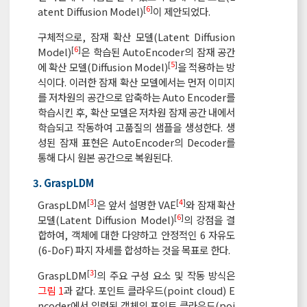
[
6
]
atent Diffusion Model)
이 제안되었다.
구체적으로, 잠재 확산 모델(Latent Diffusion
[
6
]
Model)
은 학습된 AutoEncoder의 잠재 공간
[
5
]
에 확산 모델(Diffusion Model)
을 적용하는 방
식이다. 이러한 잠재 확산 모델에서는 먼저 이미지
를 저차원의 공간으로 압축하는 Auto Encoder를
학습시킨 후, 확산 모델은 저차원 잠재 공간 내에서
학습되고 작동하여 고품질의 샘플을 생성한다. 생
성된 잠재 표현은 AutoEncoder의 Decoder를
통해 다시 원본 공간으로 복원된다.
3. GraspLDM
[
3
]
[
4
]
GraspLDM
은 앞서 설명한 VAE
와 잠재 확산
[
6
]
모델(Latent Diffusion Model)
의 강점을 결
합하여, 객체에 대한 다양하고 안정적인 6 자유도
(6-DoF) 파지 자세를 합성하는 것을 목표로 한다.
[
3
]
GraspLDM
의 주요 구성 요소 및 작동 방식은
그림 1
과 같다. 포인트 클라우드(point cloud) E
ncoder에서 입력된 객체의 포인트 클라우드(poi