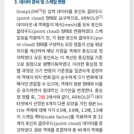
3. 데이터 준비 및 스케일 변환
[
3
]
GraspLDM
은 입력 데이터를 포인트 클라우드
[
7
]
(point cloud) 형태로 요구하므로, ARNOLD
데이터셋 내 객체들의 메쉬(mesh)를 모두 포인트
클라우드(point cloud) 형태로 변환하였다. 스케
일링을 적용하기 전, 각 원본 포인트 클라우드(poi
nt cloud) 형태를 구성하는 모든 점들의 산술 평균
위치를 계산하여 해당 지점을 객체의 중심으로 정
의하였다. 모든 포인트는 이 계산된 중심점을 기준
으로 원점으로 평행이동하였다. 이러한 중심점 정
렬 과정은 크기 변환의 기준점을 일관되게 설정하
여 객체의 위치 변화 없이 순수하게 크기 변화에 대
해서만 관찰할 수 있으며, 객체의 원본 형태와 비율
은 유지하면서 절대적인 크기만을 변경한다. 중심
[
7
]
점 정렬 후,
그림 2
에서와 같이, ARNOLD
데이
터셋에서 선정된 8개의 다른 모양을 가진 원본 bo
ttle 객체에 대해 각각 0.5배, 0.8배, 1.2배, 1.5배
의 스케일 팩터(scale factor)를 적용하여 총 32
개의 포인트 클라우드(point cloud) 데이터를 증
강하였다. 원본 객체를 포함하여 총 40개의 객체를