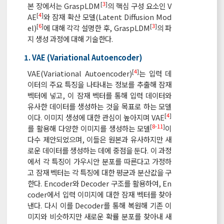
[
3
]
본 장에서는 GraspLDM
의 핵심 구성 요소인 V
[
4
]
AE
와 잠재 확산 모델(Latent Diffusion Mod
[
6
]
[
3
]
el)
에 대해 각각 설명한 후, GraspLDM
의 파
지 생성 과정에 대해 기술한다.
1. VAE (Variational Autoencoder)
[
4
]
VAE(Variational Autoencoder)
는 입력 데
이터의 주요 특징을 나타내는 정보를 추출해 잠재
벡터에 넣고, 이 잠재 벡터를 통해 입력 데이터와
유사한 데이터를 생성하는 것을 목표로 하는 모델
[
4
]
이다. 이미지 생성에 대한 관심이 높아지며 VAE
[
8
-
11
]
를 활용해 다양한 이미지를 생성하는 모델
이
다수 제안되었으며, 이들은 원본과 유사하지만 새
로운 데이터를 생성하는 데에 중점을 둔다. 이 과정
에서 각 특징이 가우시안 분포를 따른다고 가정하
고 잠재 벡터는 각 특징에 대한 평균과 분산값을 구
한다. Encoder와 Decoder 구조를 활용하여, En
coder에서 입력 이미지에 대한 잠재 벡터를 찾아
낸다. 다시 이를 Decoder를 통해 복원해 기존 이
미지와 비슷하지만 새로운 확률 분포를 찾아내 새