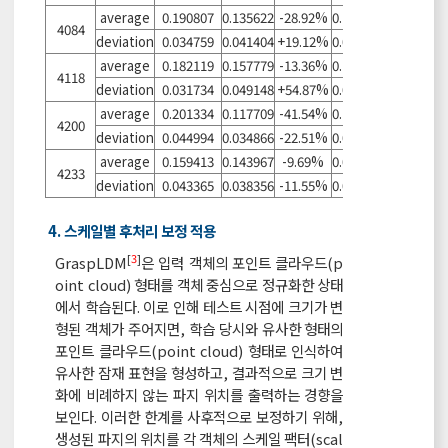
average
0.190807
0.135622
-28.92%
0.107328
-43.75%
4084
deviation
0.034759
0.041404
+19.12%
0.031405
-9.65%
average
0.182119
0.157779
-13.36%
0.121190
-33.46%
4118
deviation
0.031734
0.049148
+54.87%
0.028844
-9.11%
average
0.201334
0.117709
-41.54%
0.109975
-45.38%
4200
deviation
0.044994
0.034866
-22.51%
0.035348
-21.44%
average
0.159413
0.143967
-9.69%
0.090604
-43.16%
4233
deviation
0.043365
0.038356
-11.55%
0.028245
-34.87%
4. 스케일별 후처리 보정 적용
[
3
]
GraspLDM
은 입력 객체의 포인트 클라우드(p
oint cloud) 형태를 객체 중심으로 정규화한 상태
에서 학습된다. 이로 인해 테스트 시점에 크기가 변
형된 객체가 주어지면, 학습 당시와 유사한 형태의
포인트 클라우드(point cloud) 형태로 인식하여
유사한 잠재 표현을 형성하고, 결과적으로 크기 변
화에 비례하지 않는 파지 위치를 출력하는 경향을
보인다. 이러한 한계를 사후적으로 보정하기 위해,
생성된 파지의 위치를 각 객체의 스케일 팩터(scal