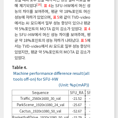
[
16
]
해 제기되었다
.
표 4
는 SFU-HW에서 머신 성
능의 차이를 보여주며, 평균 약 18%포인트 머신
성능에 저하가 있었으며,
표 5
와 같이 TVD-video
에서는 AI 모드에서 일부 성능 향상이 있으나 평균
약 5%포인트의 MOTA 값의 감소가 있었다.
표 4
는 SFU-HW에서 머신 성능 차이를 보여주며, 평
균 약 18%포인트의 성능 저하가 나타났다.
표 5
에
서는 TVD-video에서 AI 모드로 일부 성능 향상이
있었지만, 평균 약 5%포인트의 MOTA 값 감소가
있었다.
Table 4.
Machine performance difference result(all
tools off-on) for SFU-HW
(Unit: %p(mAP))
Sequence
SFU_RA
SFU_LD
SFU_AI
Traffic_2560x1600_30_val
-21.52
-17.40
-16.59
ParkScene_1920x1080_24_val
-25.67
-18.78
-29.99
Cactus_1920x1080_50_val
-52.67
-42.86
-10.53
BasketballDrive_1920x1080_50_val
-15.79
-15.37
-24.72