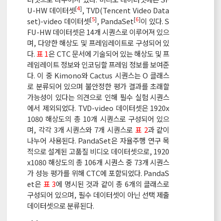
[
4
]
U-HW 데이터셋
, TVD(Tencent Video Data
[
5
]
[
6
]
set)-video 데이터셋
, PandaSet
이 있다. S
FU-HW 데이터셋은 14개 시퀀스로 이루어져 있으
며, 다양한 해상도 및 프레임레이트로 구성되어 있
다.
표 1
은 CTC 문서에 기술되어 있는 해상도 및 프
레임레이트 정보와 인코딩할 프레임 정보를 보여준
다. 이 중 Kimono와 Cactus 시퀀스는 O 클래스
로 분류되어 있으며 불안정한 평가 결과를 초래할
가능성이 있다는 의견으로 인해 필수 실험 시퀀스
에서 제외되었다. TVD-video 데이터셋은 1920x
1080 해상도의 총 10개 시퀀스로 구성되어 있으
며, 각각 3개 시퀀스와 7개 시퀀스로
표 2
과 같이
나누어 사용된다. PandaSet은 자율주행 연구 목
적으로 설계된 고품질 비디오 데이터셋으로, 1920
x1080 해상도의 총 106개 시퀀스 중 73개 시퀀스
가 성능 평가를 위해 CTC에 포함되었다. PandaS
et은
표 3
에 명시된 것과 같이 총 6개의 클래스로
구성되어 있으며, 필수 데이터셋이 아닌 선택 제출
데이터셋으로 분류된다.