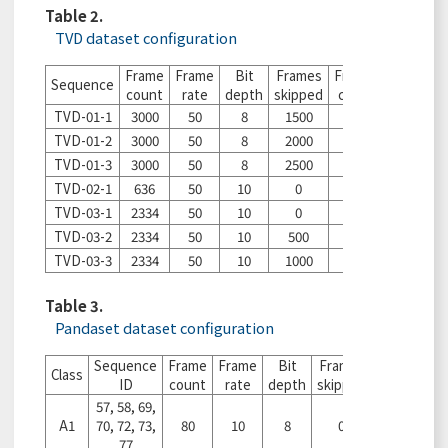
Table 2.
TVD dataset configuration
Frame
Frame
Bit
Frames
Frames
Sequence
count
rate
depth
skipped
coded
TVD-01-1
3000
50
8
1500
500
TVD-01-2
3000
50
8
2000
500
TVD-01-3
3000
50
8
2500
500
TVD-02-1
636
50
10
0
636
TVD-03-1
2334
50
10
0
500
TVD-03-2
2334
50
10
500
500
TVD-03-3
2334
50
10
1000
500
Table 3.
Pandaset dataset configuration
Sequence
Frame
Frame
Bit
Frames
Frames
Class
ID
count
rate
depth
skipped
coded
57, 58, 69,
A1
70, 72, 73,
80
10
8
0
0
77