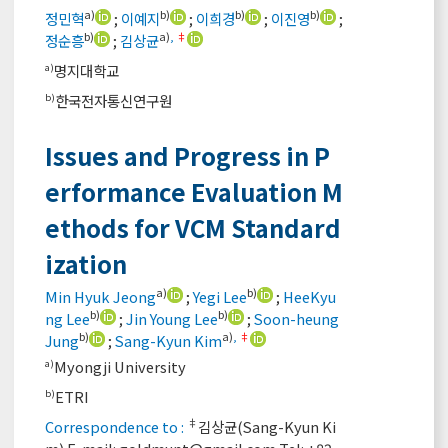
a)
b)
b)
b)
정민혁
;
이예지
;
이희경
;
이진영
;
b)
a)
,
‡
정순흥
;
김상균
명지대학교
a)
한국전자통신연구원
b)
Issues and Progress in P
erformance Evaluation M
ethods for VCM Standard
ization
a)
b)
Min Hyuk Jeong
;
Yegi Lee
;
HeeKyu
b)
b)
ng Lee
;
Jin Young Lee
;
Soon-heung
b)
a)
,
‡
Jung
;
Sang-Kyun Kim
Myongji University
a)
ETRI
b)
‡
Correspondence to :
김상균(Sang-Kyun Ki