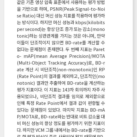
같은 기존 영상 압축 표준에서 사용하는 평가 방법
을 기반으로 하며, PSNR(Peak Signal-to-Noi
se Ratio) 대신 머신 성능 지표를 적용하여 평가하
는 방식이다. 하지만 머신 성능과 kbps(kilobits
per second)는 항상 단조 증가 또는 감소(mono
tonic)하는 상관관계를 가지는 것은 아니며, 만약
이들이 단조적이지 않으면 BD-rate를 계산할 수
없다는 문제점이 존재한다. 두 번째 지표는 Paret
o- mAP(mean Average Precision)/MOTA
(Multi-Object Tracking Accuracy)로, BD-r
ate 계산 시 비단조적(non-monotonic)인 RP
(Rate Point)의 결과를 제외하고, 단조적인(mo
notonic) 결과만 추출하여 BD-rate을 계산하는
평가 지표이다. 이 지표는 143차 회의까지 자주 사
용되었으나, 비단조적 결과를 임의로 제외함으로
인해 특정 Rate Point에서 결과 값이 편향될 수
있다는 문제점이 있었다. 마지막 지표는 BD-mA
P/MOTA로, BD-rate와는 반대로 비트 감소율 대
비 머신 성능의 향상 정도를 평가하기 위한 지표이
다. 하지만 VCM 그룹 내에서는 BD-rate를 기반으
로 한 평가 방식이 주로 사용되어 왔기 때문에 BD-