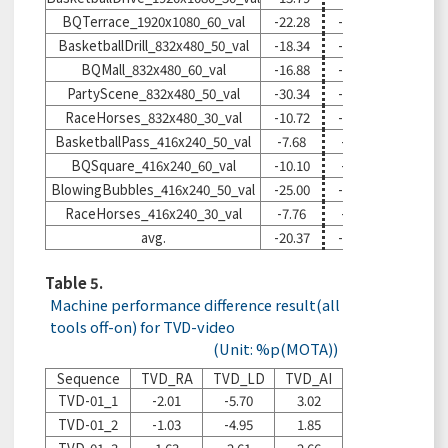
BQTerrace_1920x1080_60_val
-22.28
-19.79
-14.91
BasketballDrill_832x480_50_val
-18.34
-16.78
-15.92
BQMall_832x480_60_val
-16.88
-18.85
-15.53
PartyScene_832x480_50_val
-30.34
-23.90
-27.82
RaceHorses_832x480_30_val
-10.72
-10.92
-12.43
BasketballPass_416x240_50_val
-7.68
-8.26
-4.95
BQSquare_416x240_60_val
-10.10
-8.93
-8.44
BlowingBubbles_416x240_50_val
-25.00
-21.47
-13.43
RaceHorses_416x240_30_val
-7.76
-7.42
-5.13
avg.
-20.37
-17.75
-15.42
Table 5.
Machine performance difference result(all
tools off-on) for TVD-video
(Unit: %p(MOTA))
Sequence
TVD_RA
TVD_LD
TVD_AI
TVD-01_1
-2.01
-5.70
3.02
TVD-01_2
-1.03
-4.95
1.85