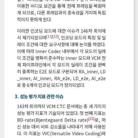
이용한 비디오 보간을 통해 현재 프레임을 복원하
게 되므로, 다른 프레임과의 종속성을 가지며 독립
적이지 못하게 된다.
이러한 인코딩 모드에 대한 이슈가 146차 회의에
[
11
][
12
]
서 제기되었으며
, 인코딩 모드의 특징 및 딜
레이 조건에 대한 요구사항에 대해 논의를 하였다.
이에 따라 Inner Codec 내부에서 각 모드의 딜레
이 조건을 명확히 준수하는 Inner 모드와 VCM 전
체 파이프라인에서 각 모드의 딜레이 조건을 완벽
히 충족하는 E2E 모드로 구분되어 RA_inner, LD
_inner, AI_inner, RA_e2e, LD_e2e, AI_e2e
로 총 6개의 인코딩 모드가 정의되었다.
3. 성능 평가 지표 관련 이슈
143차 회의까지 VCM CTC 문서에는 총 세 가지의
성능 평가 지표가 기술되어 있었다. 첫 번째 지표는
[
13
]
BD-rate(Bjøntegaard Delta rate)
로, 머
신 성능 대비 비트 감소율을 나타내기 위해 사용된
다. 이 지표는 VVC(Versatile Video Coding)와