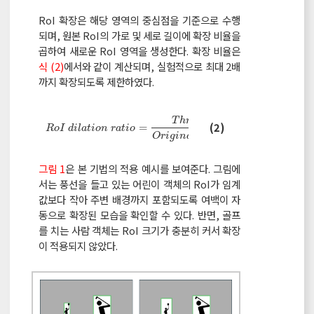
RoI 확장은 해당 영역의 중심점을 기준으로 수행
되며, 원본 RoI의 가로 및 세로 길이에 확장 비율을
곱하여 새로운 RoI 영역을 생성한다. 확장 비율은
식 (2)
에서와 같이 계산되며, 실험적으로 최대 2배
까지 확장되도록 제한하였다.
T
h
r
e
s
h
o
l
d
R
o
I
d
i
l
a
t
i
o
n
r
a
t
i
o
=
T
h
r
e
s
h
o
l
d
O
r
i
g
i
n
a
l
R
o
I
a
r
e
a
(2)
=
R
o
I
d
i
l
a
t
i
o
n
r
a
t
i
o
O
r
i
g
i
n
a
l
R
o
I
a
r
e
a
그림 1
은 본 기법의 적용 예시를 보여준다. 그림에
서는 풍선을 들고 있는 어린이 객체의 RoI가 임계
값보다 작아 주변 배경까지 포함되도록 여백이 자
동으로 확장된 모습을 확인할 수 있다. 반면, 골프
를 치는 사람 객체는 RoI 크기가 충분히 커서 확장
이 적용되지 않았다.