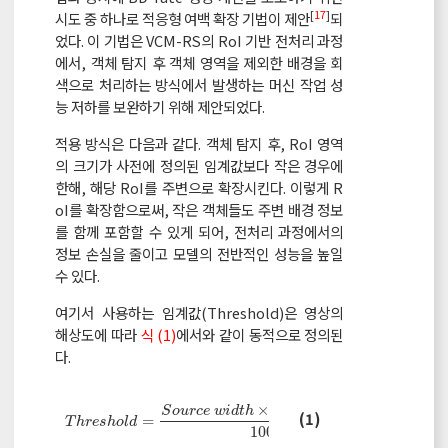
[
17
]
시도 중 하나로 적응형 여백 확장 기법이 제안
되
었다. 이 기법은 VCM-RS의 RoI 기반 전처리 과정
에서, 객체 탐지 후 객체 영역을 제외한 배경을 회
색으로 처리하는 방식에서 발생하는 머신 작업 성
능 저하를 보완하기 위해 제안되었다.
적용 방식은 다음과 같다. 객체 탐지 후, RoI 영역
의 크기가 사전에 정의된 임계값보다 작은 경우에
한해, 해당 RoI를 주변으로 확장시킨다. 이렇게 R
oI를 확장함으로써, 작은 객체들도 주변 배경 정보
를 함께 포함할 수 있게 되어, 전처리 과정에서의
정보 손실을 줄이고 모델의 전반적인 성능을 높일
수 있다.
여기서 사용하는 임계값(Threshold)은 영상의
해상도에 따라
식 (1)
에서와 같이 동적으로 정의된
다.
×
S
o
u
r
c
e
w
i
d
t
h
S
o
u
r
c
e
h
e
i
g
h
t
T
h
r
e
s
h
o
l
d
=
S
o
u
r
c
e
w
i
d
t
h
×
S
o
u
r
c
e
h
e
i
g
h
t
1000
(1)
=
T
h
r
e
s
h
o
l
d
1000