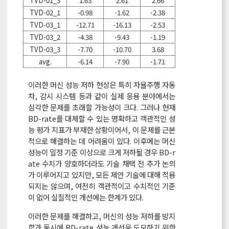
TVD-01_3
1.63
2.61
2.66
TVD-02_1
-0.98
-1.62
-2.38
TVD-03_1
-12.71
-16.13
-2.53
TVD-03_2
-4.38
-9.43
-1.19
TVD-03_3
-7.70
-10.70
3.68
avg.
-6.14
-7.90
-1.71
이러한 머신 성능 저하 현상은 특히 자율주행 자동
차, 감시 시스템 등과 같이 실제 응용 분야에서는
심각한 문제를 초래할 가능성이 크다. 그러나 현재
BD-rate를 대체할 수 있는 명확하고 객관적인 성
능 평가 지표가 부재한 상황이어서, 이 문제를 근본
적으로 해결하는 데 어려움이 있다. 이후에는 머신
성능이 일정 기준 이상으로 크게 저하될 경우 BD-r
ate 수치가 양호하더라도 기술 채택 전 추가 논의
가 이루어지고 있지만, 모든 제안 기술에 대해 적용
되지는 않으며, 여전히 객관적이고 수치적인 기준
이 없어 실질적인 개선에는 한계가 있다.
이러한 문제를 해결하고, 머신의 성능 저하를 방지
함과 동시에 BD-rate 성능 개선을 도모하기 위한