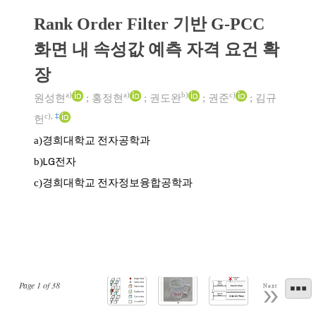
Rank Order Filter 기반 G-PCC
화면 내 속성값 예측 자격 요건 확
장
a)
a)
b)
c)
원성현
;
홍정현
;
권도완
;
권준
;
김규
c)
,
‡
헌
경희대학교 전자공학과
a)
LG전자
b)
경희대학교 전자정보융합공학과
c)
Page
1
of
38
Next