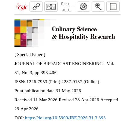
Rank Order Filter 기반 G-PCC 화면 내
JOURNAL OF BROADCAST ENGINEERING. 2026
[ Special Paper ]
JOURNAL OF BROADCAST ENGINEERING - Vol.
31, No. 3, pp.393-406
ISSN:
1226-7953 (Print) 2287-9137 (Online)
Print
publication date
31 May 2026
Received
11 Mar 2026
Revised
28 Apr 2026
Accepted
29 Apr 2026
DOI:
https://doi.org/10.5909/JBE.2026.31.3.393