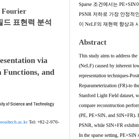
Sparse 조건에서는 PE+SI
 Fourier
PSNR 저하로 가장 안정적인
이트필드 표현력 분석
이 NeLF의 재현력 향상과
Abstract
This study aims to address the 
esentation via
(NeLF) caused by inherent low
n Functions, and
representation techniques-Posi
Reparameterization (FR)-to th
Stanford Light Field dataset, 
sity of Science and Technology
compare reconstruction perfo
(PE, PE+SIN, and SIN+FR). In 
oultech.ac.kr
Tel: +82-2-970-
PSNR, while SIN+FR exhibits s
In the sparse setting, PE+SIN