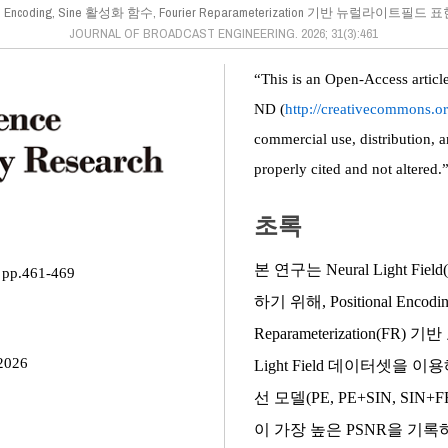
nal Encoding, Sine 활성화 함수, Fourier Reparameterization 기반 뉴럴라이트필
JOURNAL OF BROADCAST ENGINEERING. 2026; 31(3):461
“This is an Open-Access artic
ND (
http://creativecommons.or
commercial use, distribution, 
properly cited and not altered.
초록
본 연구는 Neural Light
pp.461-469
하기 위해, Positional Encod
Reparameterization(F
2026
Light Field 데이터셋을 이
선 모델(PE, PE+SIN, SI
이 가장 높은 PSNR을 기록