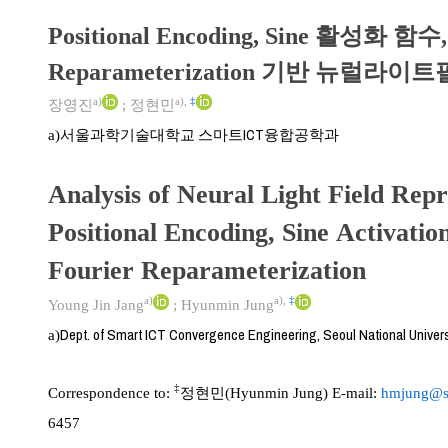
Positional Encoding, Sine 활성화 함수,
Reparameterization 기반 뉴럴라
a)
a)
,
‡
장영진
;
정현민
서울과학기술대학교 스마트ICT융합공학과
a)
Analysis of Neural Light Field Repr
Positional Encoding, Sine Activatio
Fourier Reparameterization
a)
a)
,
‡
Young Jin Jang
;
Hyunmin Jung
Dept. of Smart ICT Convergence Engineering, Seoul National Univer
a)
‡
Correspondence to:
정현민(Hyunmin Jung) E-mail:
hmjung@se
6457