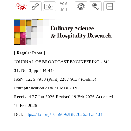
VCM의 도구 간 상호작용으로 인한 평가 
JOURNAL OF BROADCAST ENGINEERING. 2026
[ Regular Paper ]
JOURNAL OF BROADCAST ENGINEERING - Vol.
31, No. 3, pp.434-444
ISSN:
1226-7953 (Print) 2287-9137 (Online)
Print
publication date
31 May 2026
Received
27 Jan 2026
Revised
19 Feb 2026
Accepted
19 Feb 2026
DOI:
https://doi.org/10.5909/JBE.2026.31.3.434