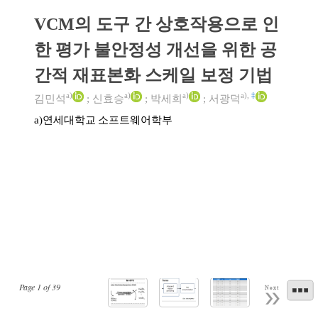
VCM의 도구 간 상호작용으로 인
한 평가 불안정성 개선을 위한 공
간적 재표본화 스케일 보정 기법
a)
a)
a)
a)
,
‡
김민석
;
신효승
;
박세희
;
서광덕
연세대학교 소프트웨어학부
a)
Page
1
of
39
Next