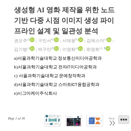
생성형 AI 영화 제작을 위한 노드
기반 다중 시점 이미지 생성 파이
프라인 설계 및 일관성 분석
a)
b)
b)
c)
권오주
;
구민서
;
서제웅
;
김에스더
;
c)
d)
e)
c)
,
‡
김기범
;
박구만
;
이영화
;
최영희
서울과학기술대학교 정보통신미디어공학과
a)
서울과학기술대학교 전자IT미디어공학과
b)
서울과학기술대학교 문예창작학과
c)
서울과학기술대학교 스마트ICT융합공학과
d)
시그마케이주식회사
e)
Page
1
of
36
Next