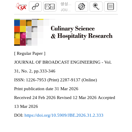
생성형 AI 영화 제작을 위한 노드 기반 다
JOURNAL OF BROADCAST ENGINEERING. 2026
[ Regular Paper ]
JOURNAL OF BROADCAST ENGINEERING - Vol.
31, No. 2, pp.333-346
ISSN:
1226-7953 (Print) 2287-9137 (Online)
Print
publication date
31 Mar 2026
Received
24 Feb 2026
Revised
12 Mar 2026
Accepted
13 Mar 2026
DOI:
https://doi.org/10.5909/JBE.2026.31.2.333