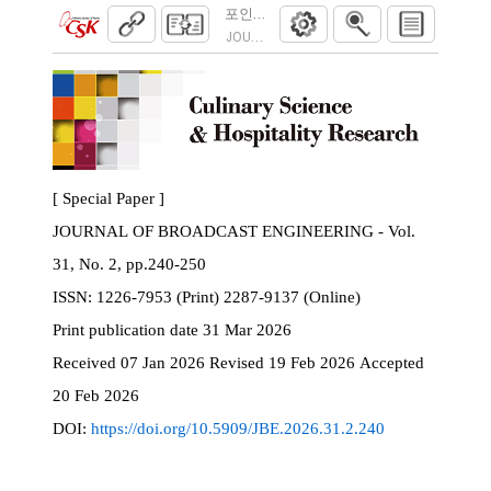
포인트 클라우드 비디오의 tile 기반 MPEG-
JOURNAL OF BROADCAST ENGINEERING. 2026
[ Special Paper ]
JOURNAL OF BROADCAST ENGINEERING - Vol.
31, No. 2, pp.240-250
ISSN:
1226-7953 (Print) 2287-9137 (Online)
Print
publication date
31 Mar 2026
Received
07 Jan 2026
Revised
19 Feb 2026
Accepted
20 Feb 2026
DOI:
https://doi.org/10.5909/JBE.2026.31.2.240